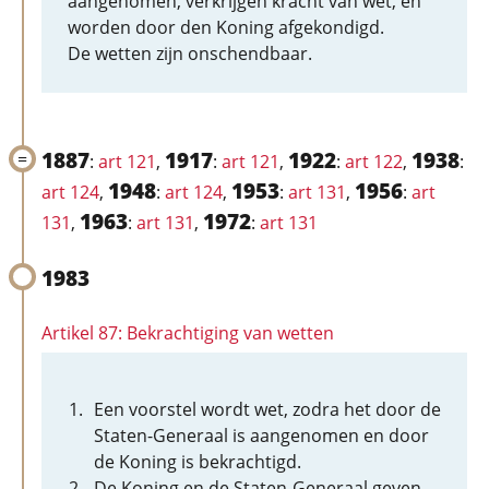
aangenomen, verkrijgen kracht van wet, en
worden door den Koning afgekondigd.
De wetten zijn onschendbaar.
1887
1917
1922
1938
:
art 121
,
:
art 121
,
:
art 122
,
:
1948
1953
1956
art 124
,
:
art 124
,
:
art 131
,
:
art
1963
1972
131
,
:
art 131
,
:
art 131
1983
Artikel 87: Bekrachtiging van wetten
Een voorstel wordt wet, zodra het door de
Staten-Generaal is aangenomen en door
de Koning is bekrachtigd.
De Koning en de Staten-Generaal geven