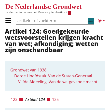
Overslaan en naar de inhoud gaan
De Nederlandse Grondwet
onder redactie van het
Montesquieu Instituut
Zoeken
Lichte
Primair menu tonen/verbergen
Artikel 124: Goedgekeurde
Hoofdnavigatie
wetsvoorstellen krijgen kracht
van wet; afkondiging; wetten
zijn onschendbaar
Grondwet van 1938
Derde Hoofdstuk. Van de Staten-Generaal.
Vijfde Afdeeling. Van de wetgevende macht.
123
Artikel 124
125