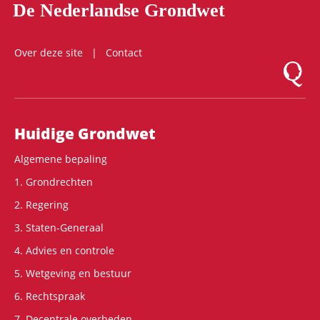
De Nederlandse Grondwet
Over deze site
Contact
Logo Mon
Hoofdnavigatie
Huidige Grondwet
Algemene bepaling
1. Grondrechten
2. Regering
3. Staten-Generaal
4. Advies en controle
5. Wetgeving en bestuur
6. Rechtspraak
7. Decentrale overheden