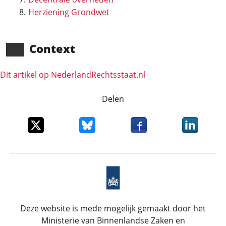
Herziening Grondwet
Context
Dit artikel op NederlandRechts­staat.nl
Delen
Deel dit item op X
Deel dit item op Bluesky
Deel dit item op Faceboo
Deel dit it
Deze website is mede mogelijk gemaakt door het
Ministerie van Binnenlandse Zaken en