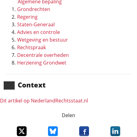
Algemene bepaling
Grondrechten
Regering
Staten-Generaal
Advies en controle
Wetgeving en bestuur
Rechtspraak
Decentrale overheden
Herziening Grondwet
Context
Dit artikel op NederlandRechts­staat.nl
Delen
Deel dit item op X
Deel dit item op Bluesky
Deel dit item op Faceboo
Deel dit it