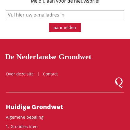
Meld u aan voor de nieuwsbrief
e-mail
aanmelden
De Nederlandse Grondwet
Over deze site
Contact
Logo Mon
Hoofdnavigatie
Huidige Grondwet
Algemene bepaling
1. Grondrechten