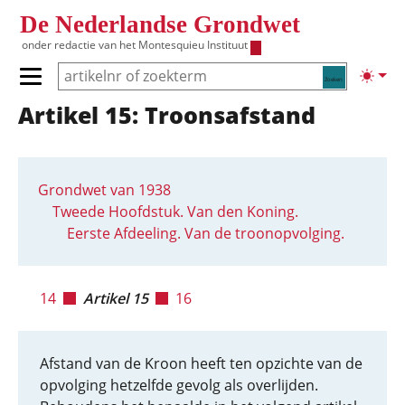
Overslaan en naar de inhoud gaan
De Nederlandse Grondwet
onder redactie van het
Montesquieu Instituut
Zoeken
Lichte
Primair menu tonen/verbergen
Artikel 15: Troonsafstand
Hoofdnavigatie
Grondwet van 1938
Tweede Hoofdstuk. Van den Koning.
Eerste Afdeeling. Van de troonopvolging.
14
Artikel 15
16
Afstand van de Kroon heeft ten opzichte van de
opvolging hetzelfde gevolg als overlijden.