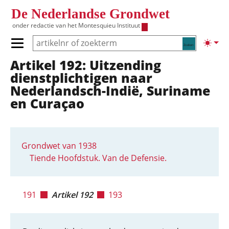
Overslaan en naar de inhoud gaan
De Nederlandse Grondwet
onder redactie van het
Montesquieu Instituut
Zoeken
Lichte
Primair menu tonen/verbergen
Artikel 192: Uitzending
Hoofdnavigatie
dienstplichtigen naar
Nederlandsch-Indië, Suriname
en Curaçao
Grondwet van 1938
Tiende Hoofdstuk. Van de Defensie.
191
Artikel 192
193