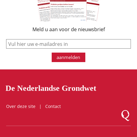
Meld u aan voor de nieuwsbrief
e-mail
aanmelden
De Nederlandse Grondwet
Over deze site
Contact
Logo Mon