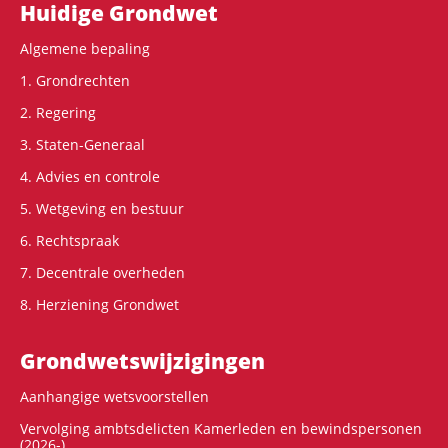
Hoofdnavigatie
Huidige Grondwet
Algemene bepaling
1. Grondrechten
2. Regering
3. Staten-Generaal
4. Advies en controle
5. Wetgeving en bestuur
6. Rechtspraak
7. Decentrale overheden
8. Herziening Grondwet
Grondwets­wijzigingen
Aanhangige wetsvoorstellen
Vervolging ambtsdelicten Kamerleden en bewindspersonen
(2026-)