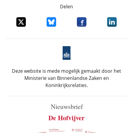
Delen
Deel dit item op X
Deel dit item op Bluesky
Deel dit item op Faceboo
Deel dit it
Deze website is mede mogelijk gemaakt door het
Ministerie van Binnenlandse Zaken en
Koninkrijksrelaties.
Nieuwsbrief
De Hofvijver