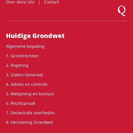
Over deze site
Contact
Logo Mon
Hoofdnavigatie
Huidige Grondwet
Algemene bepaling
1. Grondrechten
2. Regering
3. Staten-Generaal
4. Advies en controle
5. Wetgeving en bestuur
6. Rechtspraak
7. Decentrale overheden
8. Herziening Grondwet