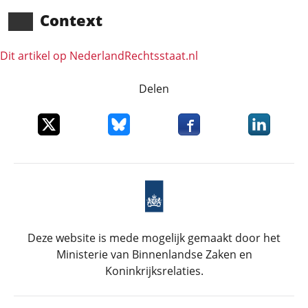
Context
Dit artikel op NederlandRechts­staat.nl
Delen
Deel dit item op X
Deel dit item op Bluesky
Deel dit item op Faceboo
Deel dit it
Deze website is mede mogelijk gemaakt door het
Ministerie van Binnenlandse Zaken en
Koninkrijksrelaties.