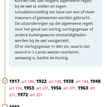
kunnen niet dan volgens algemeene regels
bij de wet te stellen en tegen
schadeloosstelling ten laste van een of meer
inwoners of gemeenten worden gebracht.
De uitzonderingen op die algemeene regels
voor het geval van oorlog, oorlogsgevaar of
andere buitengewone omstandigheden
worden bij de wet vastgesteld.
Of er oorlogsgevaar in den zin, waarin dat
woord in 's Lands wetten voorkomt,
aanwezig is, beslist de Koning.
1917
1922
1938
1948
:
art 186
,
:
art 188
,
:
art 194
,
:
1953
1956
1963
art 194
,
:
art 201
,
:
art 201
,
:
art
1972
201
,
:
art 201
1983