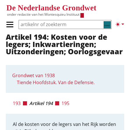
Overslaan en naar de inhoud gaan
De Nederlandse Grondwet
onder redactie van het
Montesquieu Instituut
Zoeken
Lichte
Primair menu tonen/verbergen
Artikel 194: Kosten voor de
Hoofdnavigatie
legers; Inkwartieringen;
Uitzonderingen; Oorlogsgevaar
Grondwet van 1938
Tiende Hoofdstuk. Van de Defensie.
193
Artikel 194
195
Al de kosten voor de legers van het Rijk worden