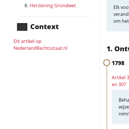
Herziening Grondwet
Elk voo
verande
om het 
Context
Dit artikel op
Ont
NederlandRechts­staat.nl
1798
Artikel 
en 307
Beha
wijz
nimm