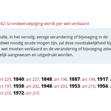
 142: Grondwetswijziging wordt per wet verklaard
alle, in het vervolg, eenige verandering of bijvoeging in de
dwet noodig zoude mogen zijn, zal deze noodzakelijkheid bi
 wet moeten verklaard en de verandering of bijvoeging zelv
elijk aangewezen en uitgedrukt worden.
1840
1848
1887
1917
rt 229
,
:
art 227
,
:
art 196
,
:
art 194
,
:
1938
1948
1953
1956
rt 197
,
:
art 202
,
:
art 203
,
:
art 210
,
:
1972
rt 210
,
:
art 210