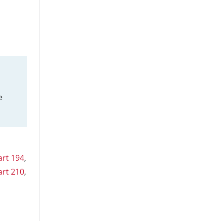
j
e
art 194
,
art 210
,