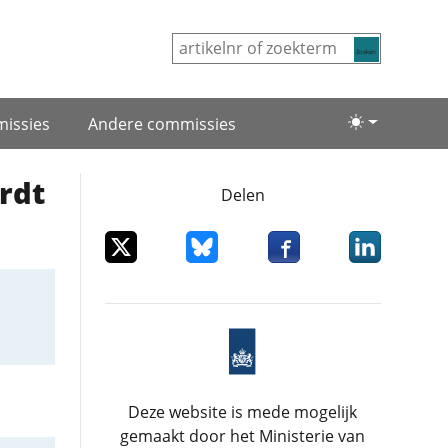
Zoeken
issies
Andere commissies
Lichte/donke
rdt
Delen
Deel dit item op X
Deel dit item op Bluesky
Deel dit item op Facebo
Deel dit item
Deze website is mede mogelijk
gemaakt door het Ministerie van