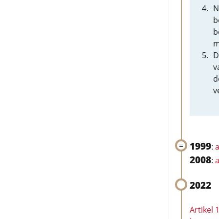
N
b
b
m
D
v
d
v
1999
:
a
2008
:
a
2022
Artikel 