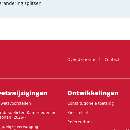
erandering splitsen.
Over deze site
Contact
ts­wijzigingen
Ontwikke­lingen
wetsvoorstellen
Constitutionele toetsing
ambtsdelicten Kamerleden en
Kiesstelsel
onen (2026-)
Referendum
ijdelijke vervanging