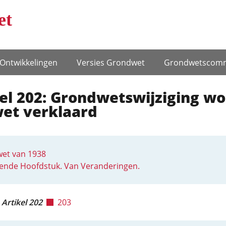
et
Ontwikke­lingen
Versies Grondwet
Grondwets­comm
el 202: Grondwetswijziging wo
wet verklaard
et van 1938
iende Hoofdstuk. Van Veranderingen.
Artikel 202
203