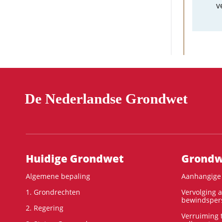
v
De Nederlandse Grondwet
Hoofdnavigatie
Huidige Grondwet
Grondwe
Algemene bepaling
Aanhangige 
1. Grondrechten
Vervolging 
bewindspers
2. Regering
Verruiming t