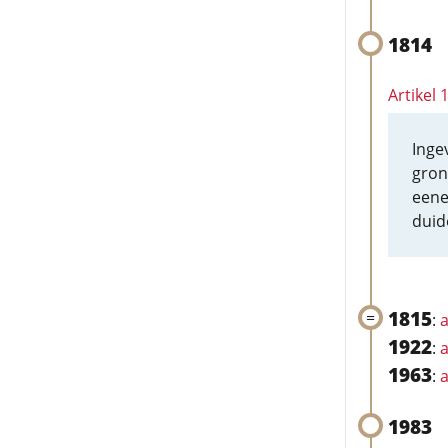
1814
Artikel
Ingev
gron
eene
duid
1815
:
a
1922
:
a
1963
:
a
1983