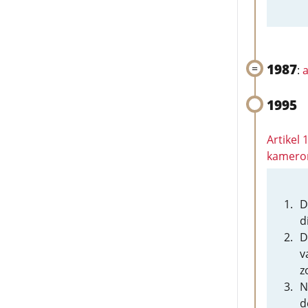
1987
:
a
1995
Artikel 
kamero
D
d
D
v
z
N
d