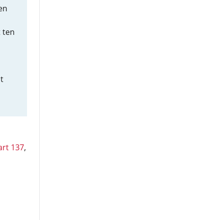
en
 ten
t
art 137
,