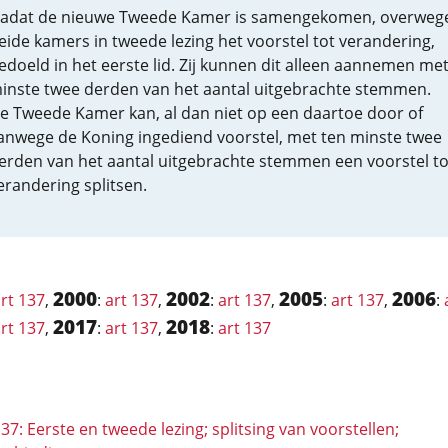
adat de nieuwe Tweede Kamer is samengekomen, overweg
eide kamers in tweede lezing het voorstel tot verandering,
edoeld in het eerste lid. Zij kunnen dit alleen aannemen met
inste twee derden van het aantal uitgebrachte stemmen.
e Tweede Kamer kan, al dan niet op een daartoe door of
anwege de Koning ingediend voorstel, met ten minste twee
erden van het aantal uitgebrachte stemmen een voorstel to
erandering splitsen.
2000
2002
2005
2006
rt 137
,
:
art 137
,
:
art 137
,
:
art 137
,
:
2017
2018
rt 137
,
:
art 137
,
:
art 137
137: Eerste en tweede lezing; splitsing van voorstellen;