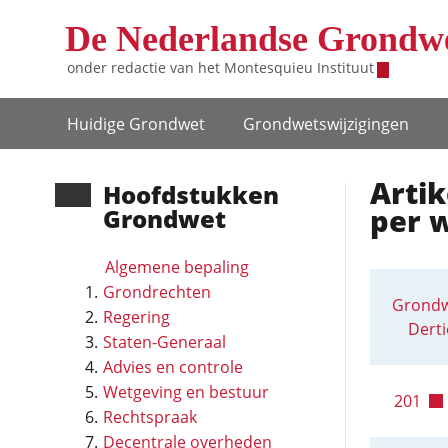
Overslaan en naar de inhoud gaan
De Nederlandse Grondw
onder redactie van het
Montesquieu Instituut
Hoofdnavigatie
Huidige Grondwet
Grondwets­wijzigingen
Artik
Hoofd­stukken
per 
Grondwet
Algemene bepaling
Grondrechten
Grondw
Regering
Dert
Staten-Generaal
Advies en controle
Wetgeving en bestuur
201
Rechtspraak
Decentrale overheden