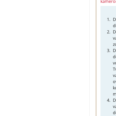
kamero
D
d
D
v
z
D
d
v
T
v
o
k
m
D
v
d