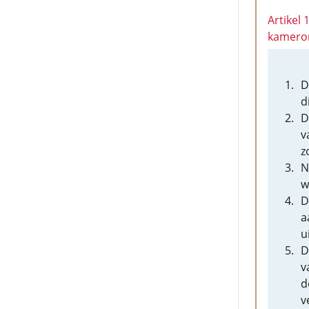
Artikel 
kamero
D
d
D
v
z
N
w
D
a
u
D
v
d
v