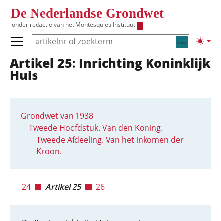
Overslaan en naar de inhoud gaan
De Nederlandse Grondwet
onder redactie van het
Montesquieu Instituut
Zoeken
Lichte
Primair menu tonen/verbergen
Artikel 25: Inrichting Koninklijk
Hoofdnavigatie
Huis
Grondwet van 1938
Tweede Hoofdstuk. Van den Koning.
Tweede Afdeeling. Van het inkomen der
Kroon.
24
Artikel 25
26