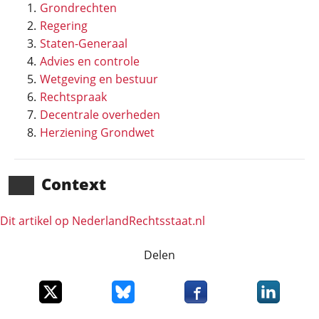
Grondrechten
Regering
Staten-Generaal
Advies en controle
Wetgeving en bestuur
Rechtspraak
Decentrale overheden
Herziening Grondwet
Context
Dit artikel op NederlandRechts­staat.nl
Delen
Deel dit item op X
Deel dit item op Bluesky
Deel dit item op Faceboo
Deel dit it