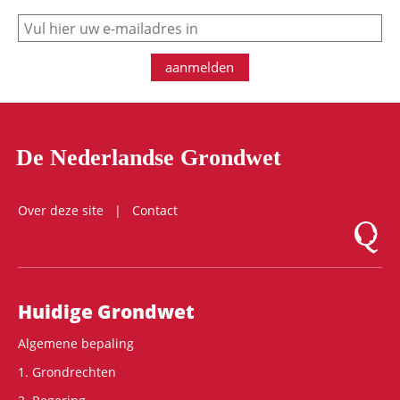
e-mail
aanmelden
De Nederlandse Grondwet
Over deze site
Contact
Logo Mon
Hoofdnavigatie
Huidige Grondwet
Algemene bepaling
1. Grondrechten