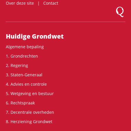
Over deze site
Contact
Logo Mon
Hoofdnavigatie
Huidige Grondwet
Algemene bepaling
1. Grondrechten
2. Regering
3. Staten-Generaal
4. Advies en controle
5. Wetgeving en bestuur
6. Rechtspraak
7. Decentrale overheden
8. Herziening Grondwet