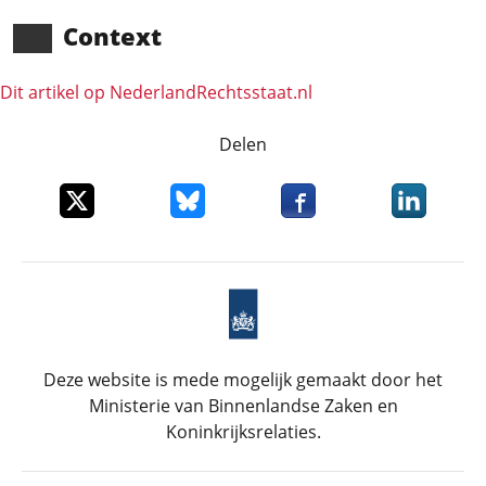
Context
Dit artikel op NederlandRechts­staat.nl
Delen
Deel dit item op X
Deel dit item op Bluesky
Deel dit item op Faceboo
Deel dit it
Deze website is mede mogelijk gemaakt door het
Ministerie van Binnenlandse Zaken en
Koninkrijksrelaties.