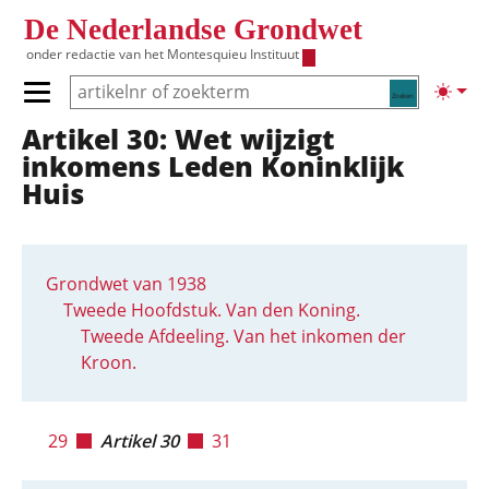
Overslaan en naar de inhoud gaan
De Nederlandse Grondwet
onder redactie van het
Montesquieu Instituut
Zoeken
Lichte
Primair menu tonen/verbergen
Artikel 30: Wet wijzigt
Hoofdnavigatie
inkomens Leden Koninklijk
Huis
Grondwet van 1938
Tweede Hoofdstuk. Van den Koning.
Tweede Afdeeling. Van het inkomen der
Kroon.
29
Artikel 30
31