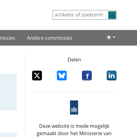
Zoeken
issies
Andere commissies
Lichte/donke
Delen
Deel dit item op X
Deel dit item op Bluesky
Deel dit item op Facebo
Deel dit item
Deze website is mede mogelijk
gemaakt door het Ministerie van