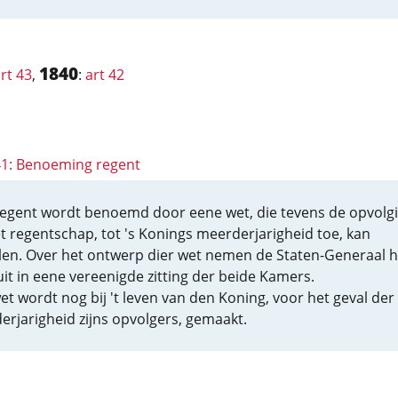
1840
rt 43
,
:
art 42
 41: Benoeming regent
egent wordt benoemd door eene wet, die tevens de opvolg
et regentschap, tot 's Konings meerderjarigheid toe, kan
len. Over het ontwerp dier wet nemen de Staten-Generaal 
uit in eene vereenigde zitting der beide Kamers.
et wordt nog bij 't leven van den Koning, voor het geval der
erjarigheid zijns opvolgers, gemaakt.