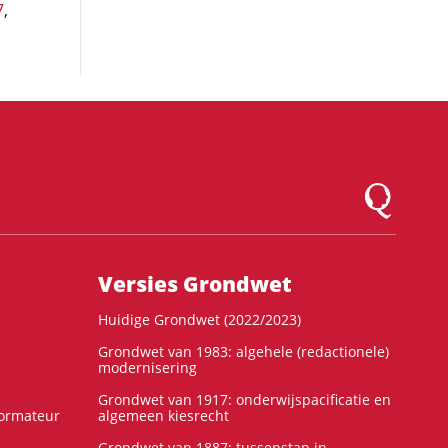
7
,
Logo Montesqu
Versies Grondwet
Huidige Grondwet (2022/2023)
Grondwet van 1983: algehele (redactionele)
modernisering
Grondwet van 1917: onderwijspacificatie en
formateur
algemeen kiesrecht
Grondwet van 1887: tussenstap in