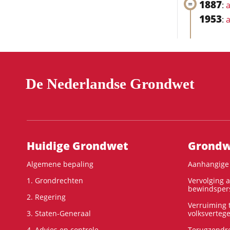
1887
:
a
1953
:
a
De Nederlandse Grondwet
Hoofdnavigatie
Huidige Grondwet
Grondwe
Algemene bepaling
Aanhangige 
1. Grondrechten
Vervolging 
bewindspers
2. Regering
Verruiming t
3. Staten-Generaal
volksverteg
4. Advies en controle
Terugzendre