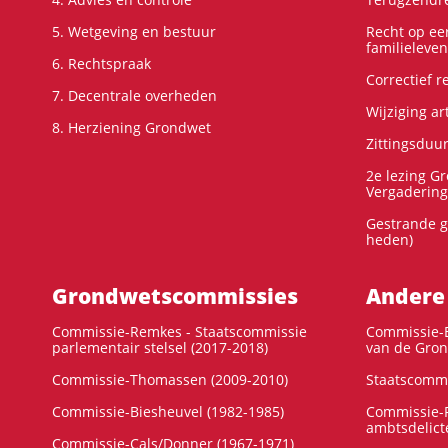
5. Wetgeving en bestuur
Recht op ee
familieleven
6. Rechtspraak
Correctief 
7. Decentrale overheden
Wijziging ar
8. Herziening Grondwet
Zittingsduu
2e lezing G
Vergadering
Gestrande g
heden)
Grondwets­commissies
Andere
Commissie-Remkes - Staatscommissie
Commissie-E
parlementair stelsel (2017-2018)
van de Gron
Commissie-Thomassen (2009-2010)
Staatscommi
Commissie-Biesheuvel (1982-1985)
Commissie-F
ambtsdelict
Commissie-Cals/Donner (1967-1971)