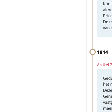
Koni
alto
Prin
De m
van 
1814
Artikel
Gedu
het 
Deze
Gene
vast
meer