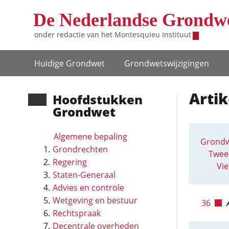
Overslaan en naar de inhoud gaan
De Nederlandse Grondw
onder redactie van het
Montesquieu Instituut
Hoofdnavigatie
Huidige Grondwet
Grondwets­wijzigingen
Artik
Hoofd­stukken
Grondwet
Algemene bepaling
Grondw
Grondrechten
Twee
Regering
Vie
Staten-Generaal
Advies en controle
Wetgeving en bestuur
36
Rechtspraak
Decentrale overheden