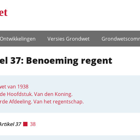
et
Ontwikke­lingen
Versies Grondwet
Grondwets­comm
el 37: Benoeming regent
et van 1938
de Hoofdstuk. Van den Koning.
rde Afdeeling. Van het regentschap.
Artikel 37
38