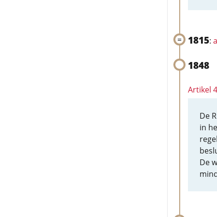
1815
:
a
1848
Artikel
De R
in h
rege
besl
De w
mind