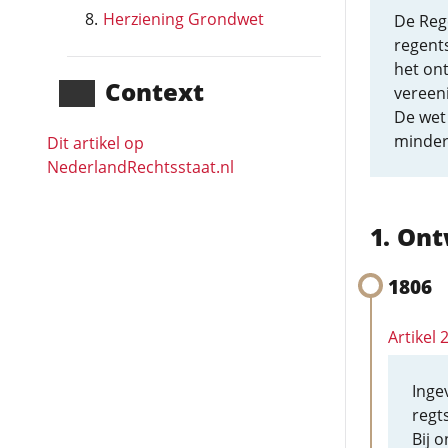
Herziening Grondwet
De Reg
regents
het on
Context
vereen
De wet 
minderj
Dit artikel op
NederlandRechts­staat.nl
Ont
1806
Artikel
Inge
regt
Bij 