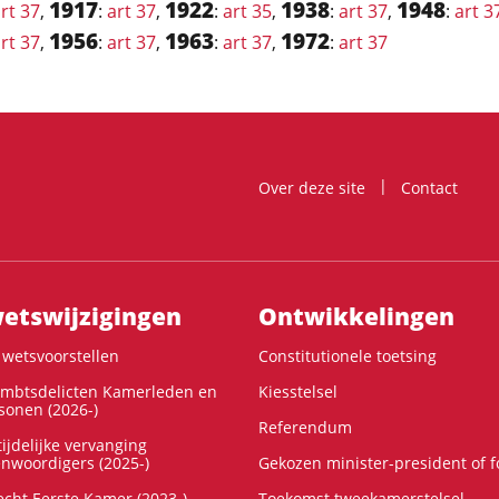
1917
1922
1938
1948
rt 37
,
:
art 37
,
:
art 35
,
:
art 37
,
:
art 3
1956
1963
1972
rt 37
,
:
art 37
,
:
art 37
,
:
art 37
Over deze site
Contact
ts­wijzigingen
Ontwikke­lingen
wetsvoorstellen
Constitutionele toetsing
ambtsdelicten Kamerleden en
Kiesstelsel
onen (2026-)
Referendum
ijdelijke vervanging
enwoordigers (2025-)
Gekozen minister-president of 
cht Eerste Kamer (2023-)
Toekomst tweekamerstelsel