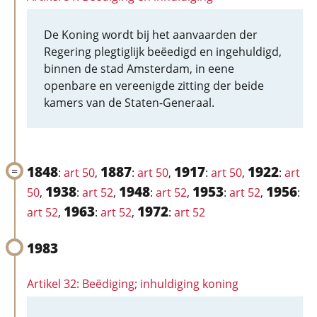
De Koning wordt bij het aanvaarden der
Regering plegtiglijk beëedigd en ingehuldigd,
binnen de stad Amsterdam, in eene
openbare en vereenigde zitting der beide
kamers van de Staten-Generaal.
1848
1887
1917
1922
:
art 50
,
:
art 50
,
:
art 50
,
:
art
1938
1948
1953
1956
50
,
:
art 52
,
:
art 52
,
:
art 52
,
:
1963
1972
art 52
,
:
art 52
,
:
art 52
1983
Artikel 32: Beëdiging; inhuldiging koning