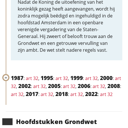
Nadat de Koning de uitoefening van het
koninklijk gezag heeft aangevangen, wordt hij
zodra mogelijk beëdigd en ingehuldigd in de
hoofdstad Amsterdam in een openbare
verenigde vergadering van de Staten-
Generaal. Hij zweert of belooft trouw aan de
Grondwet en een getrouwe vervulling van
zijn ambt. De wet stelt nadere regels vast.
1987
1995
1999
2000
:
art 32
,
:
art 32
,
:
art 32
,
:
art
2002
2005
2006
2008
32
,
:
art 32
,
:
art 32
,
:
art 32
,
:
2017
2018
2022
art 32
,
:
art 32
,
:
art 32
,
:
art 32
Hoofd­stukken Grondwet