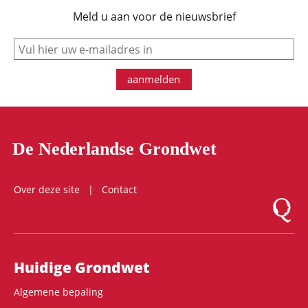
Meld u aan voor de nieuwsbrief
e-mail
aanmelden
De Nederlandse Grondwet
Over deze site
Contact
Logo Mon
Hoofdnavigatie
Huidige Grondwet
Algemene bepaling