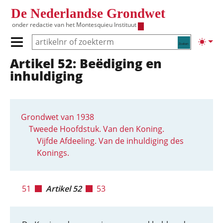
Overslaan en naar de inhoud gaan
De Nederlandse Grondwet
onder redactie van het
Montesquieu Instituut
Zoeken
Lichte
Primair menu tonen/verbergen
Artikel 52: Beëdiging en
Hoofdnavigatie
inhuldiging
Grondwet van 1938
Tweede Hoofdstuk. Van den Koning.
Vijfde Afdeeling. Van de inhuldiging des
Konings.
51
Artikel 52
53