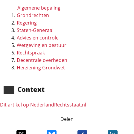
Algemene bepaling
Grondrechten
Regering
Staten-Generaal
Advies en controle
Wetgeving en bestuur
Rechtspraak
Decentrale overheden
Herziening Grondwet
Context
Dit artikel op NederlandRechts­staat.nl
Delen
Deel dit item op X
Deel dit item op Bluesky
Deel dit item op Faceboo
Deel dit it