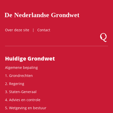
De Nederlandse Grondwet
Over deze site
Contact
Logo Mon
Hoofdnavigatie
Huidige Grondwet
Algemene bepaling
1. Grondrechten
2. Regering
3. Staten-Generaal
4. Advies en controle
5. Wetgeving en bestuur