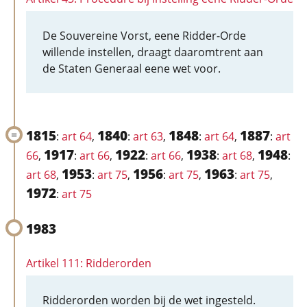
De Souvereine Vorst, eene Ridder-Orde
willende instellen, draagt daaromtrent aan
de Staten Generaal eene wet voor.
1815
1840
1848
1887
:
art 64
,
:
art 63
,
:
art 64
,
:
art
1917
1922
1938
1948
66
,
:
art 66
,
:
art 66
,
:
art 68
,
:
1953
1956
1963
art 68
,
:
art 75
,
:
art 75
,
:
art 75
,
1972
:
art 75
1983
Artikel 111: Ridderorden
Ridderorden worden bij de wet ingesteld.