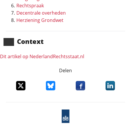
Rechtspraak
Decentrale overheden
Herziening Grondwet
Context
Dit artikel op NederlandRechts­staat.nl
Delen
Deel dit item op X
Deel dit item op Bluesky
Deel dit item op Faceboo
Deel dit it