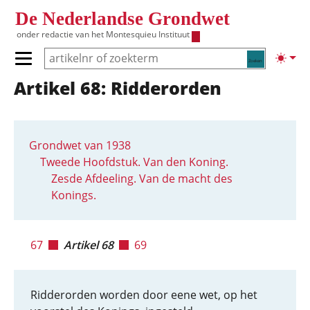
Overslaan en naar de inhoud gaan
De Nederlandse Grondwet
onder redactie van het
Montesquieu Instituut
Zoeken
Lichte
Primair menu tonen/verbergen
Artikel 68: Ridderorden
Hoofdnavigatie
Grondwet van 1938
Tweede Hoofdstuk. Van den Koning.
Zesde Afdeeling. Van de macht des
Konings.
67
Artikel 68
69
Ridderorden worden door eene wet, op het