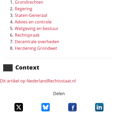
Grondrechten
Regering
Staten-Generaal
Advies en controle
Wetgeving en bestuur
Rechtspraak
Decentrale overheden
Herziening Grondwet
Context
Dit artikel op NederlandRechts­staat.nl
Delen
Deel dit item op X
Deel dit item op Bluesky
Deel dit item op Faceboo
Deel dit it