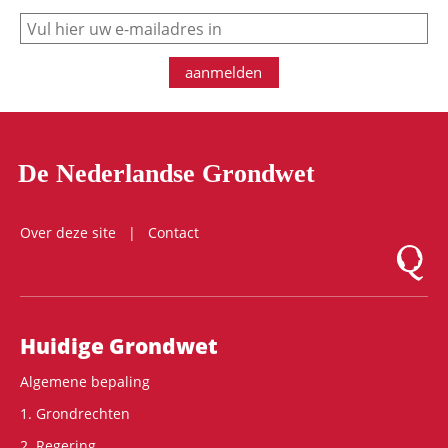
e-mail
aanmelden
De Nederlandse Grondwet
Over deze site
Contact
Logo Mon
Hoofdnavigatie
Huidige Grondwet
Algemene bepaling
1. Grondrechten
2. Regering