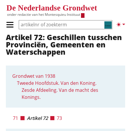
Overslaan en naar de inhoud gaan
De Nederlandse Grondwet
onder redactie van het
Montesquieu Instituut
Zoeken
Lichte
Primair menu tonen/verbergen
Artikel 72: Geschillen tusschen
Hoofdnavigatie
Provinciën, Gemeenten en
Waterschappen
Grondwet van 1938
Tweede Hoofdstuk. Van den Koning.
Zesde Afdeeling. Van de macht des
Konings.
71
Artikel 72
73