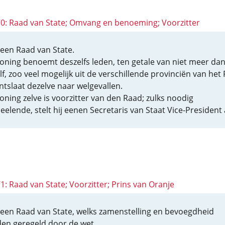
 70: Raad van State; Omvang en benoeming; Voorzitter
s een Raad van State.
oning benoemt deszelfs leden, ten getale van niet meer da
f, zoo veel mogelijk uit de verschillende provinciën van het R
ontslaat dezelve naar welgevallen.
oning zelve is voorzitter van den Raad; zulks noodig
eelende, stelt hij eenen Secretaris van Staat Vice-President 
71: Raad van State; Voorzitter; Prins van Oranje
s een Raad van State, welks zamenstelling en bevoegdheid
en geregeld door de wet.