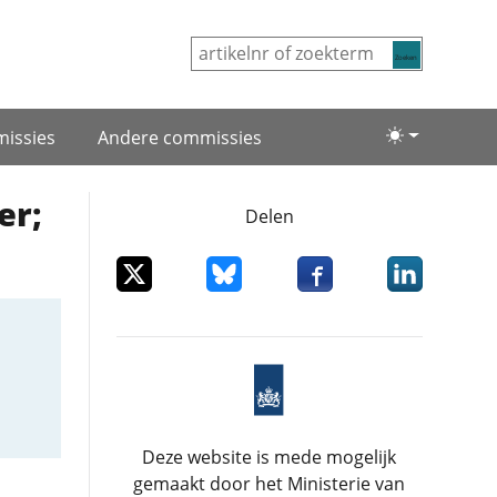
Zoeken
issies
Andere commissies
Lichte/donke
er;
Delen
Deel dit item op X
Deel dit item op Bluesky
Deel dit item op Facebo
Deel dit item
Deze website is mede mogelijk
gemaakt door het Ministerie van