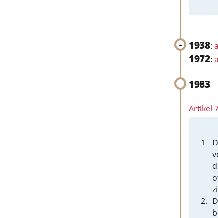
1938
:
a
1972
:
a
1983
Artikel
D
v
d
o
z
D
b