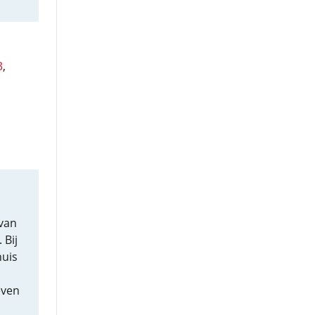
3
,
 van
 Bij
huis
even