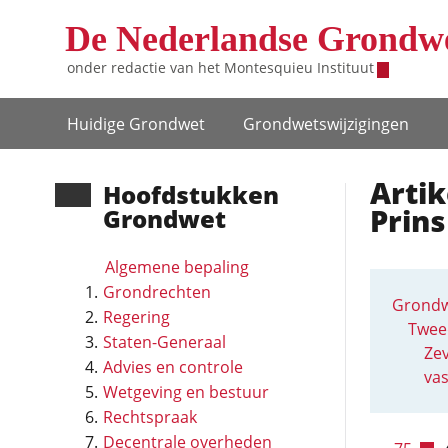
Overslaan en naar de inhoud gaan
De Nederlandse Grondw
onder redactie van het
Montesquieu Instituut
Hoofdnavigatie
Huidige Grondwet
Grondwets­wijzigingen
Artik
Hoofd­stukken
Prins
Grondwet
Algemene bepaling
Grondrechten
Grondw
Regering
Twee
Staten-Generaal
Zev
Advies en controle
vas
Wetgeving en bestuur
Rechtspraak
Decentrale overheden