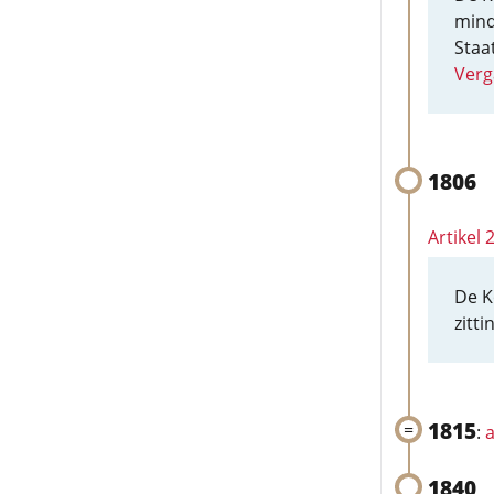
mind
Staa
Verg
1806
Artikel
De K
zitt
1815
:
a
1840