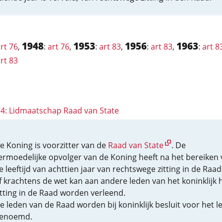
1948
1953
1956
1963
rt 76
,
:
art 76
,
:
art 83
,
:
art 83
,
:
art 8
rt 83
 74: Lidmaatschap Raad van State
e Koning is voorzitter van de
Raad van State
. De
ermoedelijke opvolger van de Koning heeft na het bereiken
e leeftijd van achttien jaar van rechtswege zitting in de Raad.
f krachtens de wet kan aan andere leden van het koninklijk 
itting in de Raad worden verleend.
e leden van de Raad worden bij koninklijk besluit voor het l
enoemd.