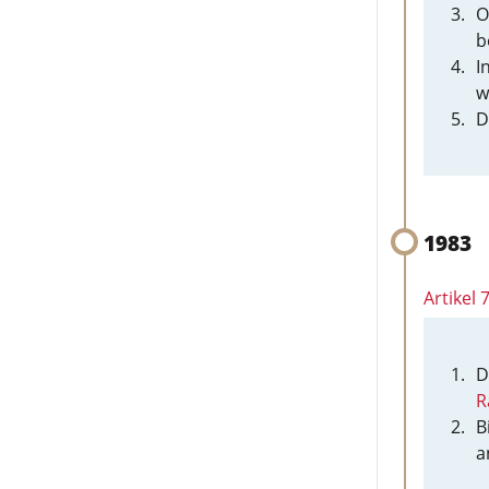
O
b
I
w
D
1983
Artikel 
D
R
B
a