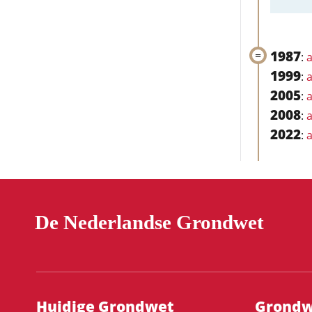
1987
:
a
1999
:
a
2005
:
a
2008
:
a
2022
:
a
De Nederlandse Grondwet
Hoofdnavigatie
Huidige Grondwet
Grondwe