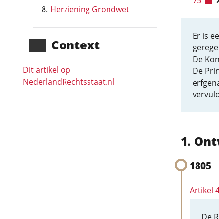
75
Herziening Grondwet
Er is 
Context
gerege
De Kon
Dit artikel op
De Prin
NederlandRechts­staat.nl
erfgena
vervuld
Ont
1805
Artikel
De R