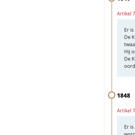
Artikel
Er i
De K
twaal
Hij 
De K
oord
1848
Artikel 
Er i
word