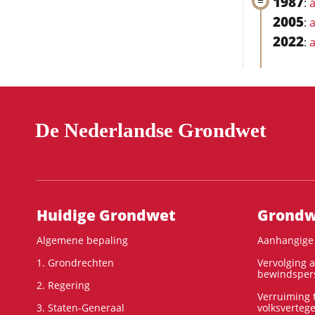
1987
:
a
2005
:
a
2022
:
a
De Nederlandse Grondwet
Hoofdnavigatie
Huidige Grondwet
Grondwe
Algemene bepaling
Aanhangige 
1. Grondrechten
Vervolging 
bewindspers
2. Regering
Verruiming t
3. Staten-Generaal
volksverteg