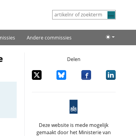
Zoeken
issies
Andere commissies
Lichte/donke
e
Delen
Deel dit item op X
Deel dit item op Bluesky
Deel dit item op Facebo
Deel dit item
Deze website is mede mogelijk
gemaakt door het Ministerie van