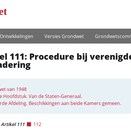
et
Ontwikke­lingen
Versies Grondwet
Grondwets­comm
el 111: Procedure bij verenigd
adering
et van 1948
 Hoofdstuk. Van de Staten-Generaal.
rde Afdeling. Beschikkingen aan beide Kamers gemeen.
Artikel 111
112