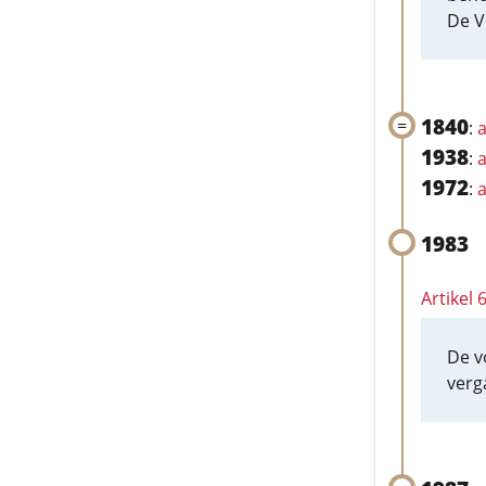
De V
1840
:
a
1938
:
a
1972
:
a
1983
Artikel
De v
verg