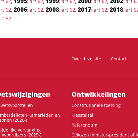
1995
1999
2000
2002
rt 62
,
:
art 62
,
:
art 62
,
:
art 62
,
:
art 6
2006
2008
2017
2018
rt 62
,
:
art 62
,
:
art 62
,
:
art 62
,
:
art 6
rt 62
Over deze site
Contact
ts­wijzigingen
Ontwikke­lingen
wetsvoorstellen
Constitutionele toetsing
ambtsdelicten Kamerleden en
Kiesstelsel
onen (2026-)
Referendum
ijdelijke vervanging
enwoordigers (2025-)
Gekozen minister-president of 