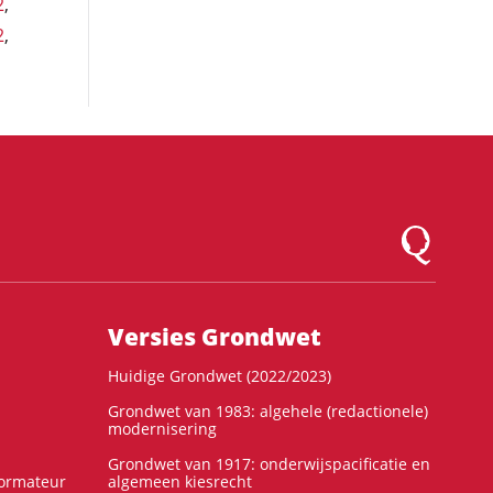
2
,
2
,
Logo Montesqu
Versies Grondwet
Huidige Grondwet (2022/2023)
Grondwet van 1983: algehele (redactionele)
modernisering
Grondwet van 1917: onderwijspacificatie en
formateur
algemeen kiesrecht