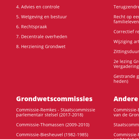
4. Advies en controle
Terugzendre
5. Wetgeving en bestuur
Recht op ee
familieleven
6. Rechtspraak
Correctief 
7. Decentrale overheden
Wijziging ar
8. Herziening Grondwet
Zittingsduu
2e lezing G
Vergadering
Gestrande g
heden)
Grondwets­commissies
Andere
Commissie-Remkes - Staatscommissie
Commissie-E
parlementair stelsel (2017-2018)
van de Gron
Commissie-Thomassen (2009-2010)
Staatscommi
Commissie-Biesheuvel (1982-1985)
Commissie-F