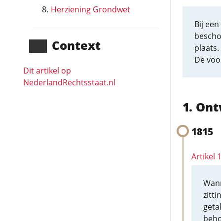
Herziening Grondwet
Bij ee
bescho
Context
plaats.
De voor
Dit artikel op
NederlandRechts­staat.nl
Ont
1815
Artikel 
Wann
zitt
getal
beho