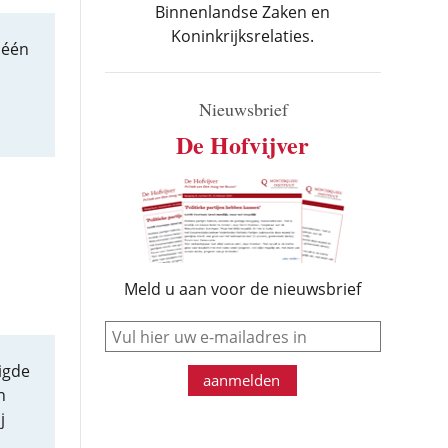
Binnenlandse Zaken en
Koninkrijksrelaties.
 één
Nieuwsbrief
De Hofvijver
Meld u aan voor de nieuwsbrief
e-mail
igde
aanmelden
n
j