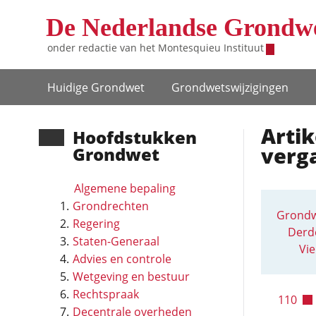
Overslaan en naar de inhoud gaan
De Nederlandse Grondw
onder redactie van het
Montesquieu Instituut
Hoofdnavigatie
Huidige Grondwet
Grondwets­wijzigingen
Artik
Hoofd­stukken
verg
Grondwet
Algemene bepaling
Grondrechten
Grondw
Regering
Derde
Staten-Generaal
Vie
Advies en controle
Wetgeving en bestuur
Rechtspraak
110
Decentrale overheden