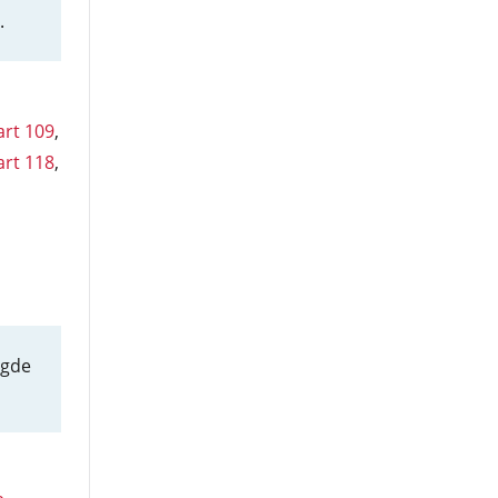
.
art 109
,
art 118
,
igde