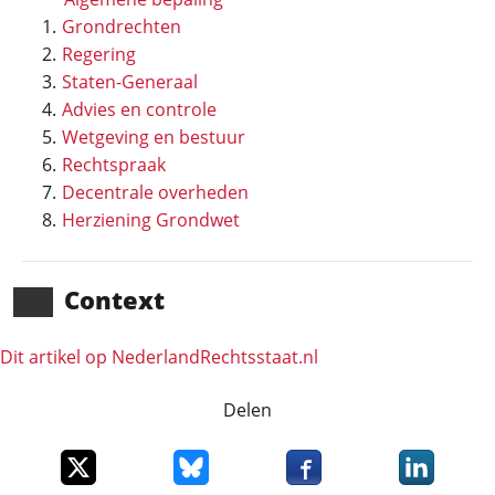
Grondrechten
Regering
Staten-Generaal
Advies en controle
Wetgeving en bestuur
Rechtspraak
Decentrale overheden
Herziening Grondwet
Context
Dit artikel op NederlandRechts­staat.nl
Delen
Deel dit item op X
Deel dit item op Bluesky
Deel dit item op Faceboo
Deel dit it