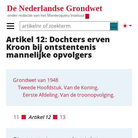
Overslaan en naar de inhoud gaan
De Nederlandse Grondwet
onder redactie van het
Montesquieu Instituut
Zoeken
Lichte
Primair menu tonen/verbergen
Artikel 12: Dochters erven
Hoofdnavigatie
Kroon bij ontstentenis
mannelijke opvolgers
Grondwet van 1948
Tweede Hoofdstuk. Van de Koning.
Eerste Afdeling. Van de troonopvolging.
11
Artikel 12
13