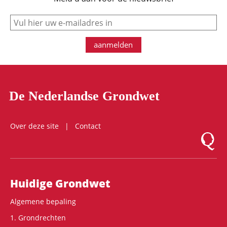
e-mail
aanmelden
De Nederlandse Grondwet
Over deze site
Contact
Logo Mon
Hoofdnavigatie
Huidige Grondwet
Algemene bepaling
1. Grondrechten