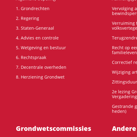
1. Grondrechten
Vervolging 
bewindspers
2. Regering
Verruiming t
3. Staten-Generaal
volksverteg
4. Advies en controle
Terugzendre
5. Wetgeving en bestuur
Recht op ee
familieleven
6. Rechtspraak
Correctief 
7. Decentrale overheden
Wijziging ar
8. Herziening Grondwet
Zittingsduu
2e lezing G
Vergadering
Gestrande g
heden)
Grondwets­commissies
Andere