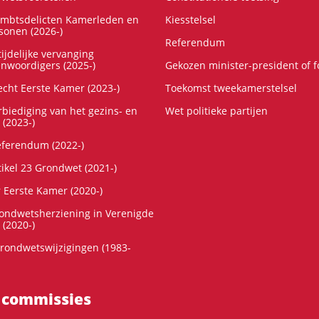
ambtsdelicten Kamerleden en
Kiesstelsel
onen (2026-)
Referendum
ijdelijke vervanging
enwoordigers (2025-)
Gekozen minister-president of 
cht Eerste Kamer (2023-)
Toekomst tweekamerstelsel
rbiediging van het gezins- en
Wet politieke partijen
 (2023-)
referendum (2022-)
tikel 23 Grondwet (2021-)
r Eerste Kamer (2020-)
rondwetsherziening in Verenigde
 (2020-)
rondwetswijzigingen (1983-
 commissies