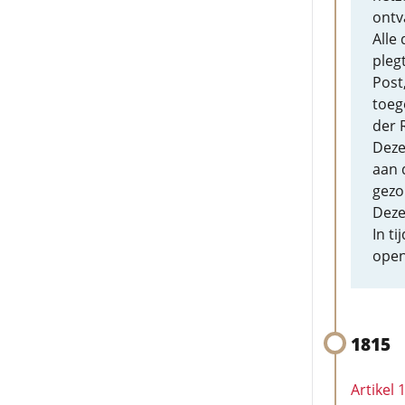
ontv
Alle
pleg
Post
toeg
der 
Deze
aan 
gezo
Dez
In t
open
1815
Artikel