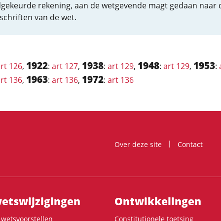
gekeurde rekening, aan de wetgevende magt gedaan naar 
schriften van de wet.
1922
1938
1948
1953
rt 126
,
:
art 127
,
:
art 129
,
:
art 129
,
:
1963
1972
rt 136
,
:
art 136
,
:
art 136
Over deze site
Contact
ts­wijzigingen
Ontwikke­lingen
wetsvoorstellen
Constitutionele toetsing