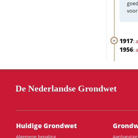
goed
voor
1917
:
a
1956
:
a
De Nederlandse Grondwet
Hoofdnavigatie
Huidige Grondwet
Grondwe
Algemene bepaling
Aanhangige 