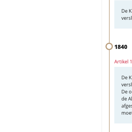
De K
vers
1840
Artikel
De K
vers
De o
de A
afge
moet