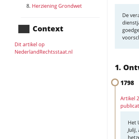
Herziening Grondwet
De ver
dienst
Context
goedge
voorsch
Dit artikel op
NederlandRechts­staat.nl
Ont
1798
Artikel
publicat
Het 
Julij
,
hetz