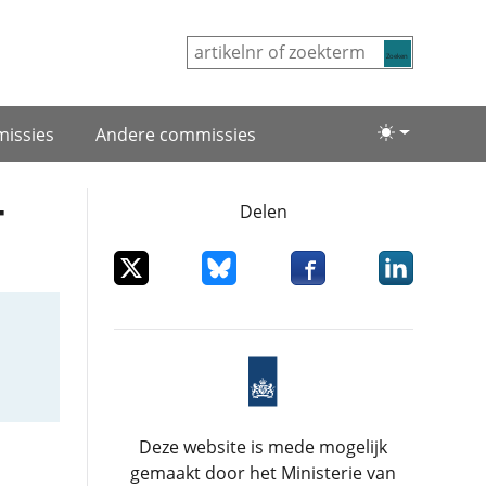
Zoeken
issies
Andere commissies
Lichte/donke
-
Delen
Deel dit item op X
Deel dit item op Bluesky
Deel dit item op Facebo
Deel dit item
Deze website is mede mogelijk
gemaakt door het Ministerie van