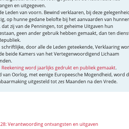
angen en uitgegeven.
 de Leden van voorn. Bewind verklaaren, bij deze gelegenheid
tig, op hunne gedane belofte bij het aanvaarden van hunne
, dat zij van de Penningen, tot geheime Uitgaven hun
estaan, geen ander gebruik hebben gemaakt, dan ten diens
Republiek.
 schriftlijke, door alle de Leden geteekende, Verklaaring wo
de beide Kamers van het Vertegenwoordigend Lichaam
nden.
e
Reekening word jaarlijks gedrukt en publiek gemaakt
.
ijd van Oorlog, met eenige Europeesche Mogendheid, word 
baarmaking uitgesteld tot
zes
Maanden na den Vrede.
 128: Verantwoording ontvangsten en uitgaven