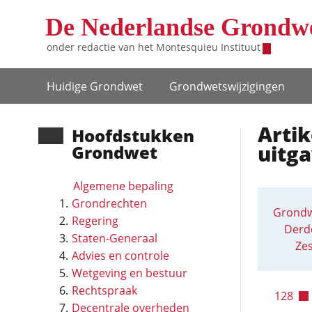
Overslaan en naar de inhoud gaan
De Nederlandse Grondw
onder redactie van het
Montesquieu Instituut
Hoofdnavigatie
Huidige Grondwet
Grondwets­wijzigingen
Artik
Hoofd­stukken
uitg
Grondwet
Algemene bepaling
Grondrechten
Grondw
Regering
Derde
Staten-Generaal
Zes
Advies en controle
Wetgeving en bestuur
Rechtspraak
128
Decentrale overheden