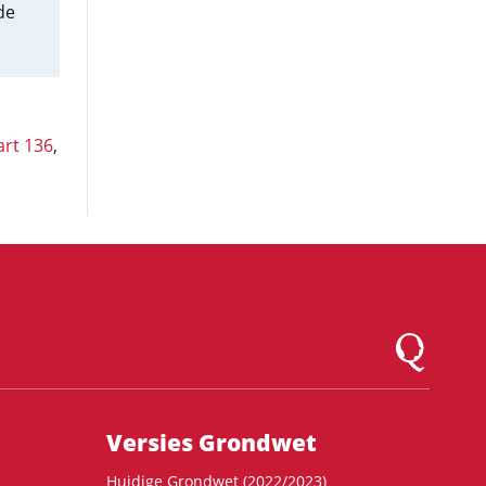
de
art 136
,
Logo Montesqu
Versies Grondwet
Huidige Grondwet (2022/2023)