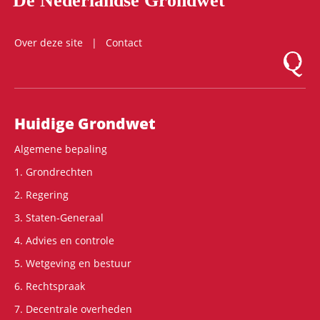
De Nederlandse Grondwet
Over deze site
Contact
Logo Mon
Hoofdnavigatie
Huidige Grondwet
Algemene bepaling
1. Grondrechten
2. Regering
3. Staten-Generaal
4. Advies en controle
5. Wetgeving en bestuur
6. Rechtspraak
7. Decentrale overheden