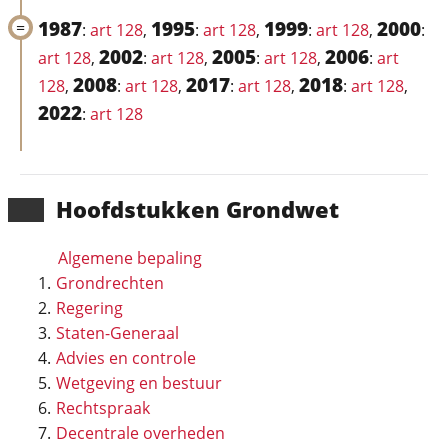
1987
1995
1999
2000
:
art 128
,
:
art 128
,
:
art 128
,
:
2002
2005
2006
art 128
,
:
art 128
,
:
art 128
,
:
art
2008
2017
2018
128
,
:
art 128
,
:
art 128
,
:
art 128
,
2022
:
art 128
Hoofd­stukken Grondwet
Algemene bepaling
Grondrechten
Regering
Staten-Generaal
Advies en controle
Wetgeving en bestuur
Rechtspraak
Decentrale overheden