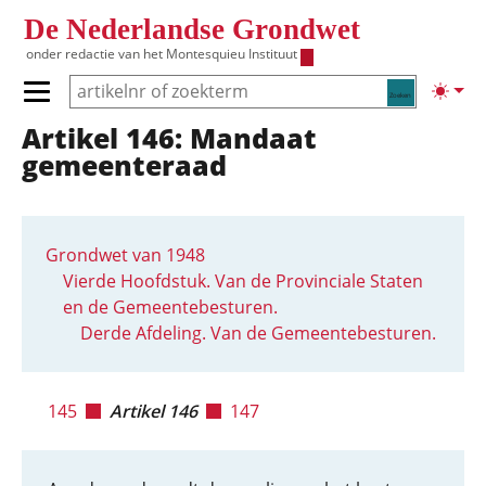
Overslaan en naar de inhoud gaan
De Nederlandse Grondwet
onder redactie van het
Montesquieu Instituut
Zoeken
Lichte
Primair menu tonen/verbergen
Artikel 146: Mandaat
Hoofdnavigatie
gemeenteraad
Grondwet van 1948
Vierde Hoofdstuk. Van de Provinciale Staten
en de Gemeentebesturen.
Derde Afdeling. Van de Gemeentebesturen.
145
Artikel 146
147