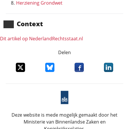
Herziening Grondwet
Context
Dit artikel op NederlandRechts­staat.nl
Delen
Deel dit item op X
Deel dit item op Bluesky
Deel dit item op Faceboo
Deel dit it
Deze website is mede mogelijk gemaakt door het
Ministerie van Binnenlandse Zaken en
Koninkrijksrelaties.