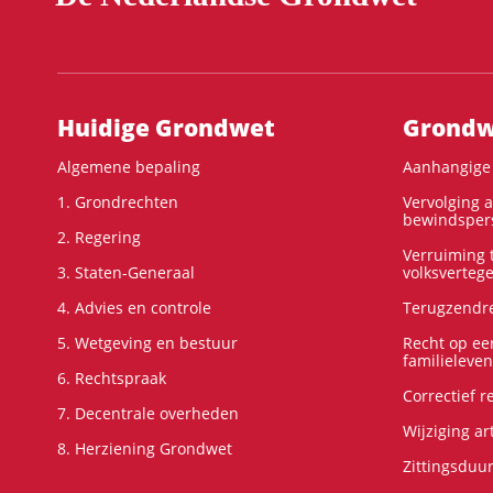
Hoofdnavigatie
Huidige Grondwet
Grondwe
Algemene bepaling
Aanhangige 
1. Grondrechten
Vervolging 
bewindspers
2. Regering
Verruiming t
3. Staten-Generaal
volksverteg
4. Advies en controle
Terugzendre
5. Wetgeving en bestuur
Recht op ee
familieleven
6. Rechtspraak
Correctief 
7. Decentrale overheden
Wijziging ar
8. Herziening Grondwet
Zittingsduu