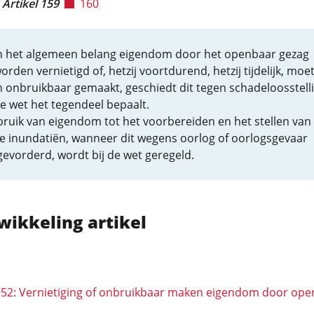
Artikel 159
160
n het algemeen belang eigendom door het openbaar gezag
rden vernietigd of, hetzij voortdurend, hetzij tijdelijk, moe
 onbruikbaar gemaakt, geschiedt dit tegen schadeloosstelli
de wet het tegendeel bepaalt.
ruik van eigendom tot het voorbereiden en het stellen van
re inundatiën, wanneer dit wegens oorlog of oorlogsgevaar
evorderd, wordt bij de wet geregeld.
wikkeling artikel
 152: Vernietiging of onbruikbaar maken eigendom door op