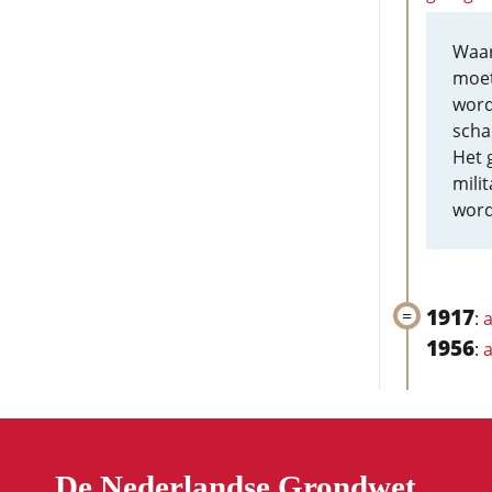
Waar
moet 
word
scha
Het 
mili
word
1917
:
a
1956
:
a
De Nederlandse Grondwet