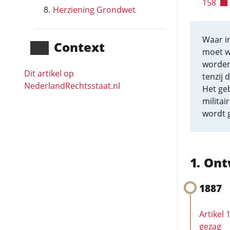
158
Herziening Grondwet
Waar i
Context
moet wo
worden
Dit artikel op
tenzij 
NederlandRechts­staat.nl
Het geb
militai
wordt g
Ont
1887
Artikel
gezag