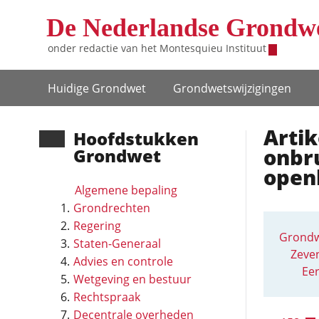
Overslaan en naar de inhoud gaan
De Nederlandse Grondw
onder redactie van het
Montesquieu Instituut
Hoofdnavigatie
Huidige Grondwet
Grondwets­wijzigingen
Artik
Hoofd­stukken
onbr
Grondwet
open
Algemene bepaling
Grondrechten
Regering
Grondw
Staten-Generaal
Zeven
Advies en controle
Eer
Wetgeving en bestuur
Rechtspraak
Decentrale overheden