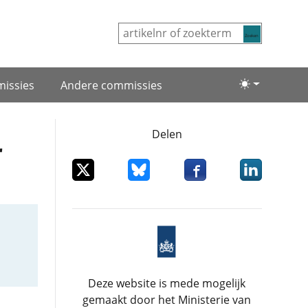
Zoeken
issies
Andere commissies
Lichte/donke
Delen
r
Deel dit item op X
Deel dit item op Bluesky
Deel dit item op Facebo
Deel dit item
Deze website is mede mogelijk
gemaakt door het Ministerie van