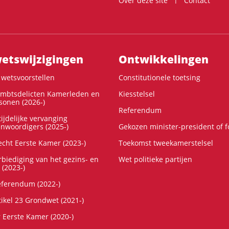
Over deze site
Contact
ts­wijzigingen
Ontwikke­lingen
wetsvoorstellen
Constitutionele toetsing
ambtsdelicten Kamerleden en
Kiesstelsel
onen (2026-)
Referendum
ijdelijke vervanging
enwoordigers (2025-)
Gekozen minister-president of 
cht Eerste Kamer (2023-)
Toekomst tweekamerstelsel
rbiediging van het gezins- en
Wet politieke partijen
 (2023-)
referendum (2022-)
tikel 23 Grondwet (2021-)
r Eerste Kamer (2020-)