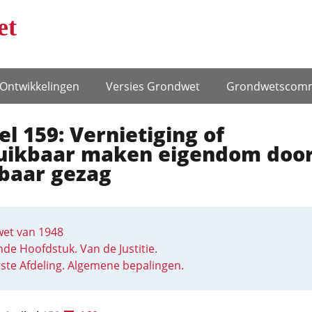
et
Ontwikke­lingen
Versies Grondwet
Grondwets­comm
el 159: Vernietiging of
uikbaar maken eigendom doo
baar gezag
et van 1948
de Hoofdstuk. Van de Justitie.
ste Afdeling. Algemene bepalingen.