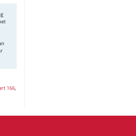
ag
oet
an
ar
art 166
,