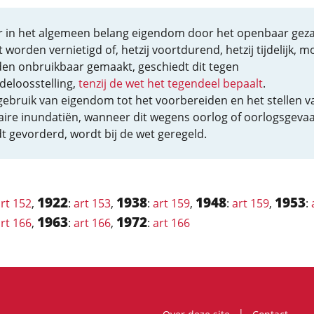
 in het algemeen belang eigendom door het openbaar gez
worden vernietigd of, hetzij voortdurend, hetzij tijdelijk, m
en onbruikbaar gemaakt, geschiedt dit tegen
deloosstelling,
tenzij de wet het tegendeel bepaalt
.
gebruik van eigendom tot het voorbereiden en het stellen v
taire inundatiën, wanneer dit wegens oorlog of oorlogsgeva
t gevorderd, wordt bij de wet geregeld.
1922
1938
1948
1953
rt 152
,
:
art 153
,
:
art 159
,
:
art 159
,
:
1963
1972
rt 166
,
:
art 166
,
:
art 166