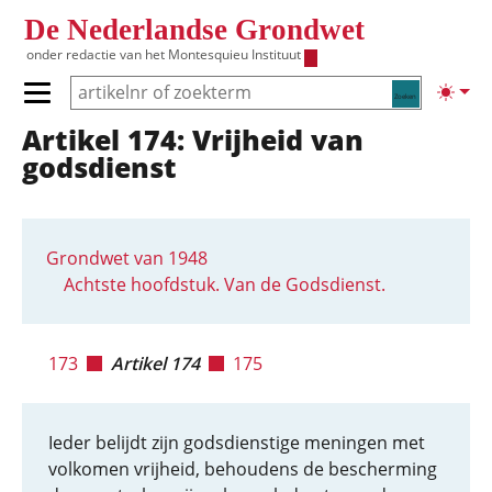
Overslaan en naar de inhoud gaan
De Nederlandse Grondwet
onder redactie van het
Montesquieu Instituut
Zoeken
Lichte
Primair menu tonen/verbergen
Artikel 174: Vrijheid van
Hoofdnavigatie
godsdienst
Grondwet van 1948
Achtste hoofdstuk. Van de Godsdienst.
173
Artikel 174
175
Ieder belijdt zijn godsdienstige meningen met
volkomen vrijheid, behoudens de bescherming