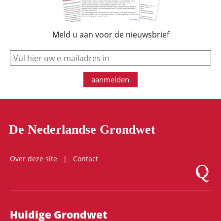
Meld u aan voor de nieuwsbrief
e-mail
aanmelden
De Nederlandse Grondwet
Over deze site
Contact
Logo Mon
Hoofdnavigatie
Huidige Grondwet