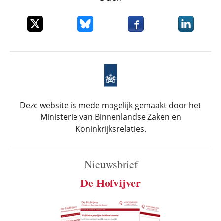
Deel dit item op X
Deel dit item op Bluesky
Deel dit item op Faceboo
Deel dit it
Deze website is mede mogelijk gemaakt door het
Ministerie van Binnenlandse Zaken en
Koninkrijksrelaties.
Nieuwsbrief
De Hofvijver