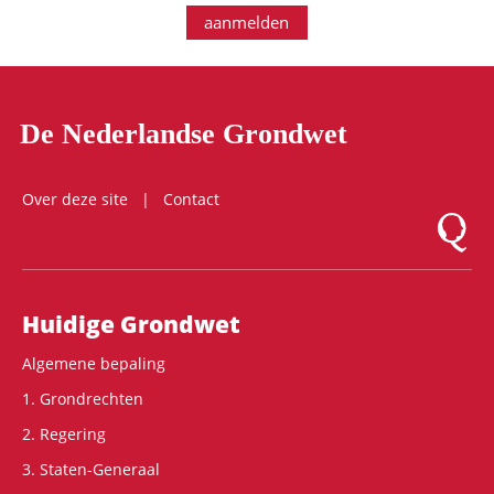
aanmelden
De Nederlandse Grondwet
Over deze site
Contact
Logo Mon
Hoofdnavigatie
Huidige Grondwet
Algemene bepaling
1. Grondrechten
2. Regering
3. Staten-Generaal