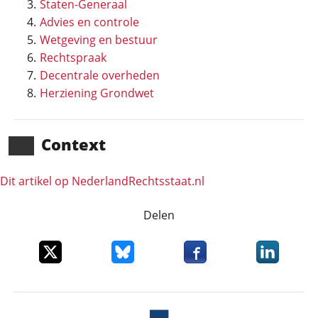
Staten-Generaal
Advies en controle
Wetgeving en bestuur
Rechtspraak
Decentrale overheden
Herziening Grondwet
Context
Dit artikel op NederlandRechts­staat.nl
Delen
Deel dit item op X
Deel dit item op Bluesky
Deel dit item op Faceboo
Deel dit it