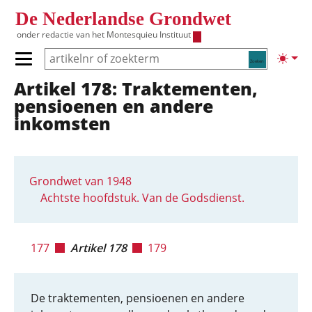
Overslaan en naar de inhoud gaan
De Nederlandse Grondwet
onder redactie van het
Montesquieu Instituut
Zoeken
Lichte
Primair menu tonen/verbergen
Artikel 178: Traktementen,
Hoofdnavigatie
pensioenen en andere
inkomsten
Grondwet van 1948
Achtste hoofdstuk. Van de Godsdienst.
177
Artikel 178
179
De traktementen, pensioenen en andere