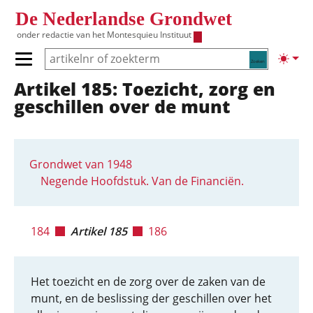
Overslaan en naar de inhoud gaan
De Nederlandse Grondwet
onder redactie van het
Montesquieu Instituut
Zoeken
Lichte
Primair menu tonen/verbergen
Artikel 185: Toezicht, zorg en
Hoofdnavigatie
geschillen over de munt
Grondwet van 1948
Negende Hoofdstuk. Van de Financiën.
184
Artikel 185
186
Het toezicht en de zorg over de zaken van de
munt, en de beslissing der geschillen over het