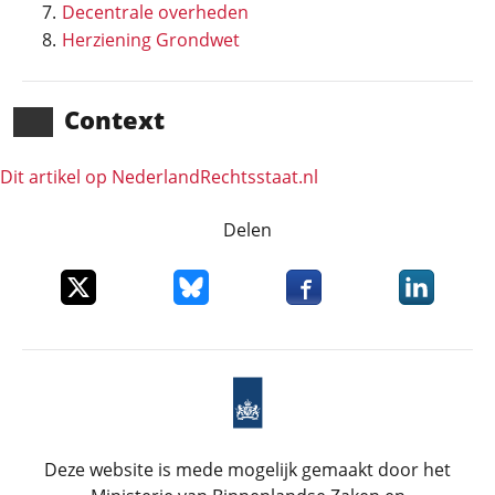
Decentrale overheden
Herziening Grondwet
Context
Dit artikel op NederlandRechts­staat.nl
Delen
Deel dit item op X
Deel dit item op Bluesky
Deel dit item op Faceboo
Deel dit it
Deze website is mede mogelijk gemaakt door het