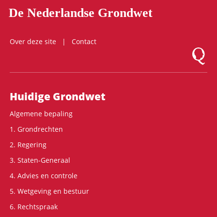
De Nederlandse Grondwet
Over deze site
Contact
Logo Mon
Hoofdnavigatie
Huidige Grondwet
Algemene bepaling
1. Grondrechten
2. Regering
3. Staten-Generaal
4. Advies en controle
5. Wetgeving en bestuur
6. Rechtspraak