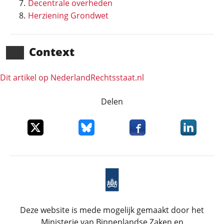
Decentrale overheden
Herziening Grondwet
Context
Dit artikel op NederlandRechts­staat.nl
Delen
Deel dit item op X
Deel dit item op Bluesky
Deel dit item op Faceboo
Deel dit it
Deze website is mede mogelijk gemaakt door het
Ministerie van Binnenlandse Zaken en