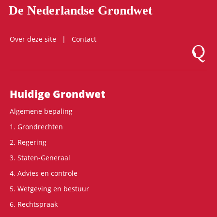
De Nederlandse Grondwet
Over deze site
Contact
Logo Mon
Hoofdnavigatie
Huidige Grondwet
Algemene bepaling
1. Grondrechten
2. Regering
3. Staten-Generaal
4. Advies en controle
5. Wetgeving en bestuur
6. Rechtspraak