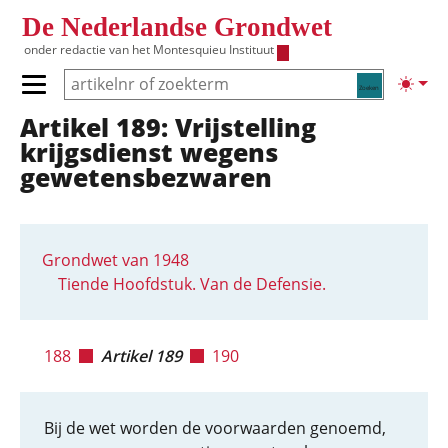
Overslaan en naar de inhoud gaan
De Nederlandse Grondwet
onder redactie van het
Montesquieu Instituut
Zoeken
Lichte
Primair menu tonen/verbergen
Artikel 189: Vrijstelling
Hoofdnavigatie
krijgsdienst wegens
gewetensbezwaren
Grondwet van 1948
Tiende Hoofdstuk. Van de Defensie.
188
Artikel 189
190
Bij de wet worden de voorwaarden genoemd,