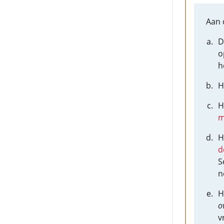
Aan 
D
o
h
H
H
m
H
d
S
n
H
o
v