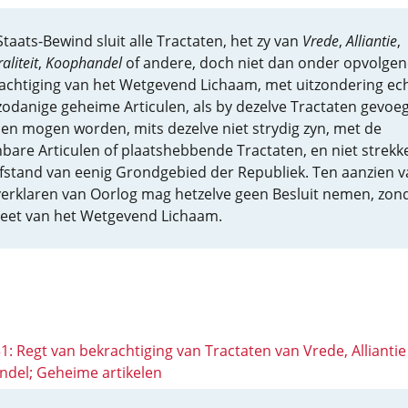
Staats-Bewind sluit alle Tractaten, het zy van
Vrede
,
Alliantie
,
aliteit
,
Koophandel
of andere, doch niet dan onder opvolge
achtiging van het Wetgevend Lichaam, met uitzondering ec
zodanige geheime Articulen, als by dezelve Tractaten gevoe
en mogen worden, mits dezelve niet strydig zyn, met de
bare Articulen of plaatshebbende Tractaten, en niet strekk
afstand van eenig Grondgebied der Republiek. Ten aanzien v
verklaren van Oorlog mag hetzelve geen Besluit nemen, zon
eet van het Wetgevend Lichaam.
31: Regt van bekrachtiging van Tractaten van Vrede, Alliantie
del; Geheime artikelen