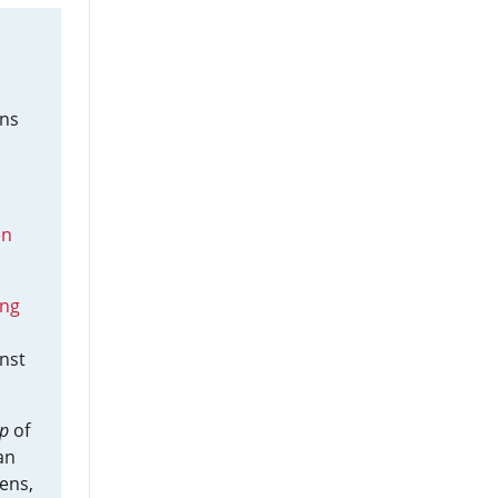
ens
ën
ing
nst
p
of
an
ens,