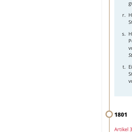
g
H
S
H
P
v
S
E
S
v
1801
Artikel 