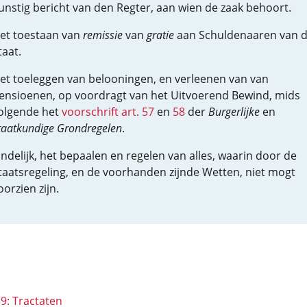
unstig bericht van den Regter, aan wien de zaak behoort.
et toestaan van
remissie
van
gratie
aan Schuldenaaren van 
taat.
et toeleggen van belooningen, en verleenen van van
ensioenen, op voordragt van het Uitvoerend Bewind, mids
olgende het
voorschrift art. 57
en
58
der
Burgerlijke
en
taatkundige Grondregelen
.
indelijk, het bepaalen en regelen van alles, waarin door de
taatsregeling, en de voorhanden zijnde Wetten, niet mogt
oorzien zijn.
39: Tractaten