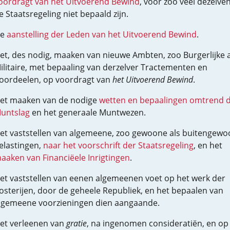
oordragt van het Uitvoerend Bewind
, voor zoo veel dezelven
e Staatsregeling niet bepaald zijn.
e
aanstelling der Leden van het Uitvoerend Bewind
.
et, des nodig, maaken van nieuwe Ambten, zoo Burgerlijke a
ilitaire, met bepaaling van derzelver Tractementen en
oordeelen, op voordragt van
het Uitvoerend Bewind
.
et maaken van de nodige
wetten en bepaalingen omtrend 
untslag
en het generaale Muntwezen.
et vaststellen van algemeene, zoo gewoone als buitengewo
elastingen,
naar het voorschrift der Staatsregeling
, en het
aaken van Financiëele Inrigtingen
.
et vaststellen van eenen algemeenen voet op het werk der
osterijen, door de geheele Republiek, en het bepaalen van
lgemeene voorzieningen dien aangaande.
et verleenen van
gratie
, na ingenomen consideratiën, en op