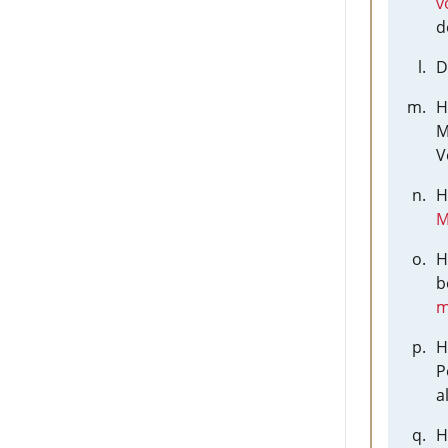
v
d
D
H
M
V
H
M
H
b
m
H
P
a
H