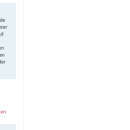
nde
hter
gd
en
an
der
 en