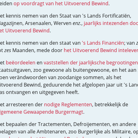
eiden
op voordragt van het Uitvoerend Bewind
.
et kennis nemen van den Staat van 's Lands Fortificatiën,
agazijnen, Arsenaalen, Werven
enz.
,
jaarlijks intezenden do
et Uitvoerend Bewind
.
et kennis nemen van den staat van
's Lands Financiën
; van
ot
zes
Maanden, mede door
het Uitvoerend Bewind inteleve
et
beëordeelen
en
vaststellen der jaarlijksche begrootingen
taatsuitgaven, zoo gewoone als buitengewoone, en het aan 
oen verändwoorden van zoodanige sommen, als het
itvoerend Bewind, geduurende het afgelopen jaar uit 's Lan
as ontvangen en uitgegeven heeft.
et arresteeren der
nodige Reglementen
, betrekkelijk de
lgemeene Gewaapende Burgermagt
.
et bepaalen der Tractementen, Defroijementen, en andere
oelagen van alle Ambtenaren, zoo Burgerlijke als Militaire, o