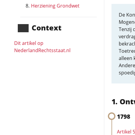
Herziening Grondwet
De Kon
Mogen
Context
Tenzij 
verdra
Dit artikel op
bekrac
NederlandRechts­staat.nl
Toetre
alleen 
Andere
spoedi
Ont
1798
Artikel