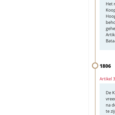
Het 
Koop
Hoog
beho
gehe
Arti
Bata
1806
Artikel 
De K
vree
na d
te z