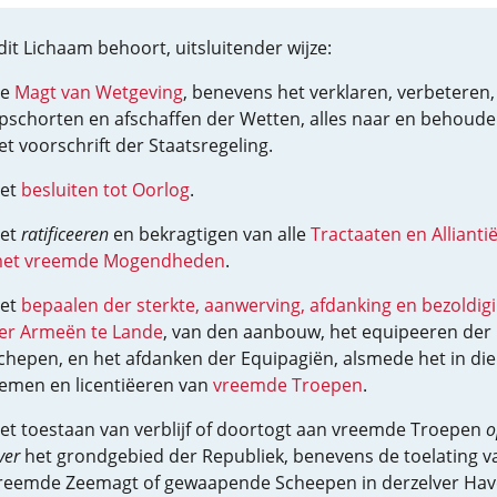
dit Lichaam behoort, uitsluitender wijze:
e
Magt van Wetgeving
, benevens het verklaren, verbeteren,
pschorten en afschaffen der Wetten, alles naar en behoud
et voorschrift der Staatsregeling.
et
besluiten tot Oorlog
.
et
ratificeeren
en bekragtigen van alle
Tractaaten en Allianti
et vreemde Mogendheden
.
et
bepaalen der sterkte, aanwerving, afdanking en bezoldig
er Armeën te Lande
, van den aanbouw, het equipeeren der
chepen, en het afdanken der Equipagiën, alsmede het in die
emen en licentiëeren van
vreemde Troepen
.
et toestaan van verblijf of doortogt aan vreemde Troepen
o
ver
het grondgebied der Republiek, benevens de toelating v
reemde Zeemagt of gewaapende Scheepen in derzelver Hav