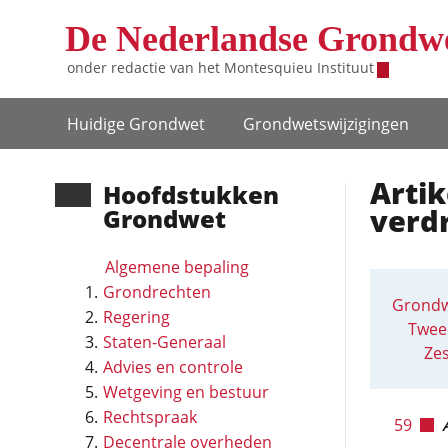
Overslaan en naar de inhoud gaan
De Nederlandse Grondw
onder redactie van het
Montesquieu Instituut
Hoofdnavigatie
Huidige Grondwet
Grondwets­wijzigingen
Artik
Hoofd­stukken
verd
Grondwet
Algemene bepaling
Grondrechten
Grondw
Regering
Twee
Staten-Generaal
Zes
Advies en controle
Wetgeving en bestuur
Rechtspraak
59
Decentrale overheden