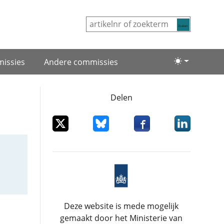
Zoeken
issies
Andere commissies
Lichte/donke
Delen
Deel dit item op X
Deel dit item op Bluesky
Deel dit item op Facebo
Deel dit item
Deze website is mede mogelijk
gemaakt door het Ministerie van