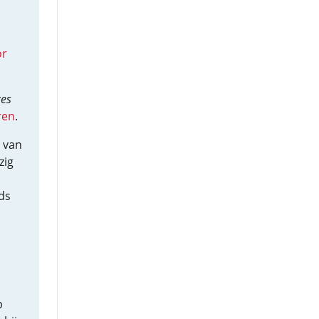
or
zes
ren
.
van
zig
ds
p