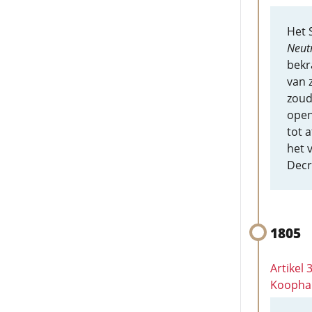
Het 
Neutr
bekr
van 
zoud
open
tot 
het 
Decr
1805
Artikel 
Koophan