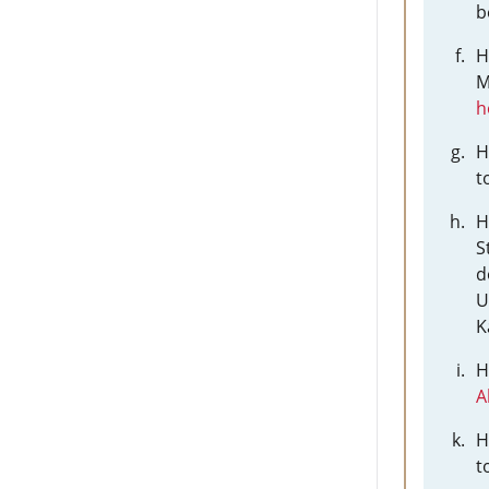
b
H
M
h
H
t
H
S
d
U
K
H
A
H
t