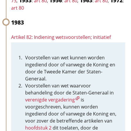
1953
1956
1963
1972
73
,
:
art 80
,
:
art 80
,
:
art 80
,
:
art 80
1983
Artikel 82: Indiening wetsvoorstellen; initiatief
Voorstellen van wet kunnen worden
ingediend door of vanwege de Koning en
door de Tweede Kamer der Staten-
Generaal.
Voorstellen van wet waarvoor
behandeling door de Staten-Generaal in
verenigde vergadering
is
voorgeschreven, kunnen worden
ingediend door of vanwege de Koning en,
voor zover de betreffende artikelen van
hoofdstuk 2
dit toelaten, door de