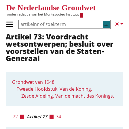
Overslaan en naar de inhoud gaan
De Nederlandse Grondwet
onder redactie van het
Montesquieu Instituut
Zoeken
Lichte
Primair menu tonen/verbergen
Artikel 73: Voordracht
Hoofdnavigatie
wetsontwerpen; besluit over
voorstellen van de Staten-
Generaal
Grondwet van 1948
Tweede Hoofdstuk. Van de Koning.
Zesde Afdeling. Van de macht des Konings.
72
Artikel 73
74