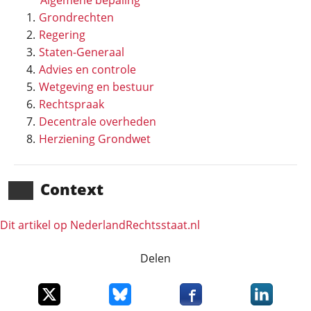
Algemene bepaling
Grondrechten
Regering
Staten-Generaal
Advies en controle
Wetgeving en bestuur
Rechtspraak
Decentrale overheden
Herziening Grondwet
Context
Dit artikel op NederlandRechts­staat.nl
Delen
Deel dit item op X
Deel dit item op Bluesky
Deel dit item op Faceboo
Deel dit it