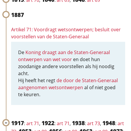
:
art 70
,
:
art 69
,
:
art 69
1887
Artikel 71: Voordragt wetsontwerpen; besluit over
voorstellen van de Staten-Generaal
De
Koning draagt aan de Staten-Generaal
ontwerpen van wet voor
en doet hun
zoodanige andere voorstellen als hij noodig
acht.
Hij heeft het regt
de door de Staten-Generaal
aangenomen wetsontwerpen
al of niet goed
te keuren.
1917
1922
1938
1948
:
art 71
,
:
art 71
,
:
art 73
,
:
art