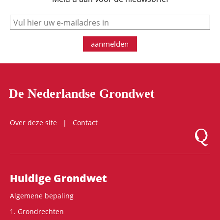
e-mail
aanmelden
De Nederlandse Grondwet
Over deze site
Contact
Logo Mon
Hoofdnavigatie
Huidige Grondwet
Algemene bepaling
1. Grondrechten