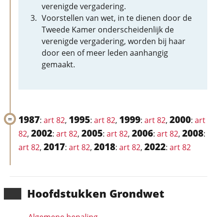
verenigde vergadering.
Voorstellen van wet, in te dienen door de
Tweede Kamer onderscheidenlijk de
verenigde vergadering, worden bij haar
door een of meer leden aanhangig
gemaakt.
1987
1995
1999
2000
:
art 82
,
:
art 82
,
:
art 82
,
:
art
2002
2005
2006
2008
82
,
:
art 82
,
:
art 82
,
:
art 82
,
:
2017
2018
2022
art 82
,
:
art 82
,
:
art 82
,
:
art 82
Hoofd­stukken Grondwet