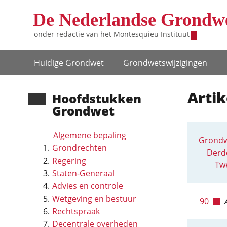
Overslaan en naar de inhoud gaan
De Nederlandse Grondw
onder redactie van het
Montesquieu Instituut
Hoofdnavigatie
Huidige Grondwet
Grondwets­wijzigingen
Artik
Hoofd­stukken
Grondwet
Algemene bepaling
Grondw
Grondrechten
Derde
Regering
Twe
Staten-Generaal
Advies en controle
Wetgeving en bestuur
90
Rechtspraak
Decentrale overheden