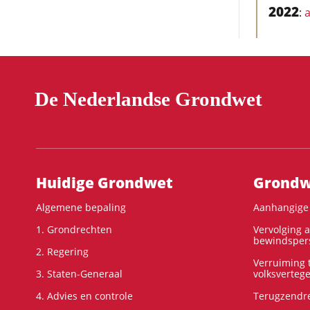
2022
:
a
De Nederlandse Grondwet
Hoofdnavigatie
Huidige Grondwet
Grondwe
Algemene bepaling
Aanhangige 
1. Grondrechten
Vervolging 
bewindspers
2. Regering
Verruiming t
3. Staten-Generaal
volksverteg
4. Advies en controle
Terugzendre