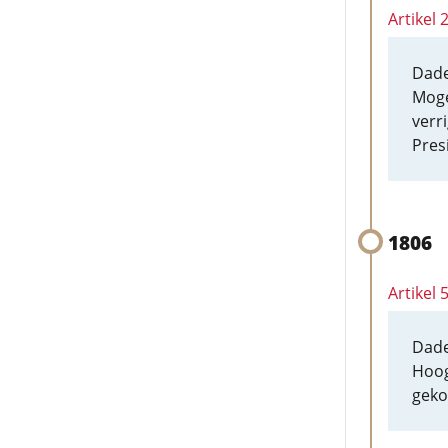
Artikel
Dade
Moge
verr
Pres
1806
Artikel 
Dade
Hoog
geko