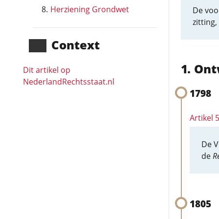
Herziening Grondwet
De voo
zitting
Context
Ont
Dit artikel op
NederlandRechts­staat.nl
1798
Artikel 
De Vo
de
R
1805