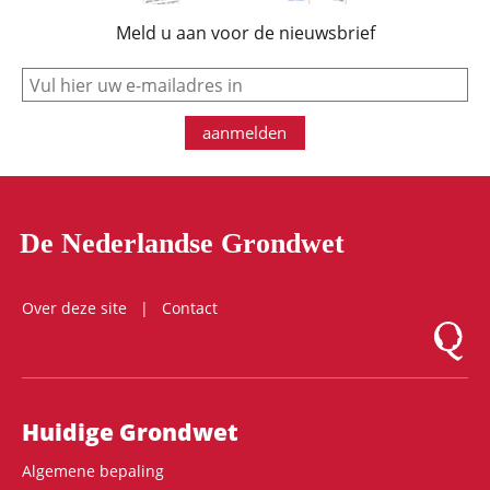
Meld u aan voor de nieuwsbrief
e-mail
aanmelden
De Nederlandse Grondwet
Over deze site
Contact
Logo Mon
Hoofdnavigatie
Huidige Grondwet
Algemene bepaling