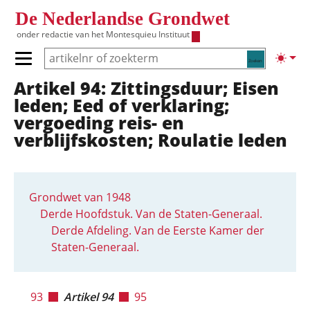
Overslaan en naar de inhoud gaan
De Nederlandse Grondwet
onder redactie van het
Montesquieu Instituut
Zoeken
Lichte
Primair menu tonen/verbergen
Artikel 94: Zittingsduur; Eisen
Hoofdnavigatie
leden; Eed of verklaring;
vergoeding reis- en
verblijfskosten; Roulatie leden
Grondwet van 1948
Derde Hoofdstuk. Van de Staten-Generaal.
Derde Afdeling. Van de Eerste Kamer der
Staten-Generaal.
93
Artikel 94
95