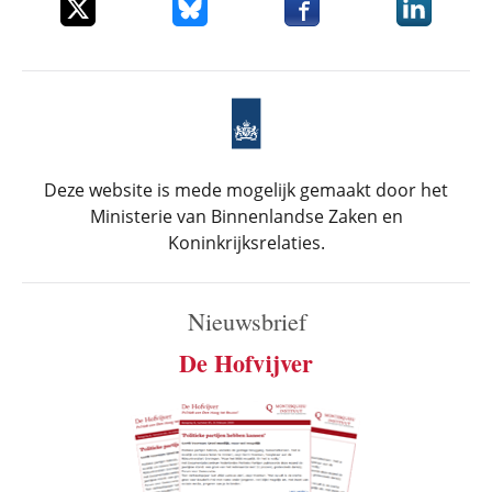
Deel dit item op X
Deel dit item op Bluesky
Deel dit item op Faceboo
Deel dit it
Deze website is mede mogelijk gemaakt door het
Ministerie van Binnenlandse Zaken en
Koninkrijksrelaties.
Nieuwsbrief
De Hofvijver