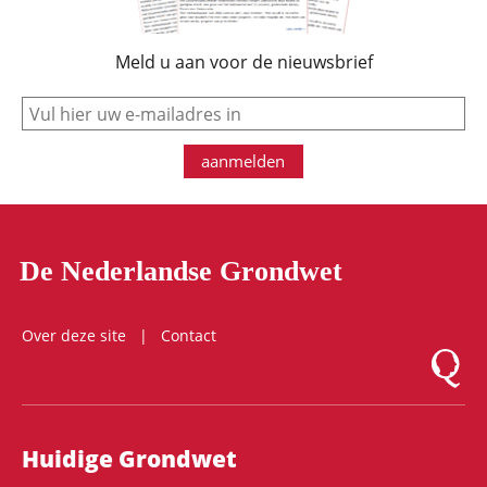
Meld u aan voor de nieuwsbrief
e-mail
aanmelden
De Nederlandse Grondwet
Over deze site
Contact
Logo Mon
Hoofdnavigatie
Huidige Grondwet