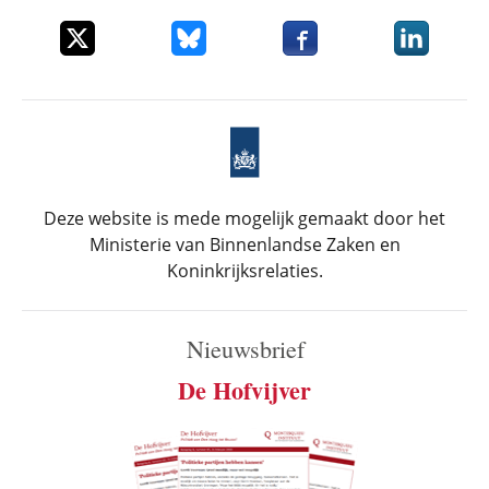
Deel dit item op X
Deel dit item op Bluesky
Deel dit item op Faceboo
Deel dit it
Deze website is mede mogelijk gemaakt door het
Ministerie van Binnenlandse Zaken en
Koninkrijksrelaties.
Nieuwsbrief
De Hofvijver