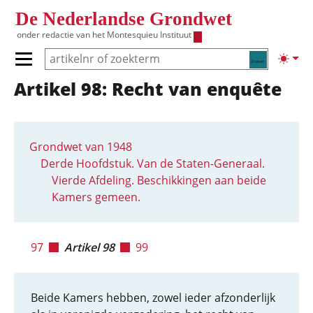
Overslaan en naar de inhoud gaan
De Nederlandse Grondwet
onder redactie van het
Montesquieu Instituut
Zoeken
Lichte
Primair menu tonen/verbergen
Artikel 98: Recht van enquête
Hoofdnavigatie
Grondwet van 1948
Derde Hoofdstuk. Van de Staten-Generaal.
Vierde Afdeling. Beschikkingen aan beide
Kamers gemeen.
97
Artikel 98
99
Beide Kamers hebben, zowel ieder afzonderlijk