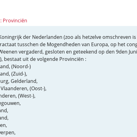
1: Provinciën
Koningrijk der Nederlanden (zoo als hetzelve omschreven is 
tractaat tusschen de Mogendheden van Europa, op het con
Weenen vergaderd, gesloten en geteekend op den 9den Juni
), bestaat uit de volgende Provinciën :
and, (Noord-)
and, (Zuid-),
urg, Gelderland,
 Vlaanderen, (Oost-),
nderen, (West-),
egouwen,
and,
and,
en,
erpen,