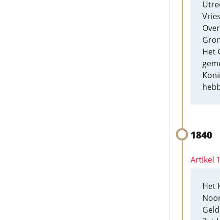
Utre
Vrie
Overi
Gron
Het 
geme
Koni
hebb
1840
Artikel 
Het 
Noor
Geld