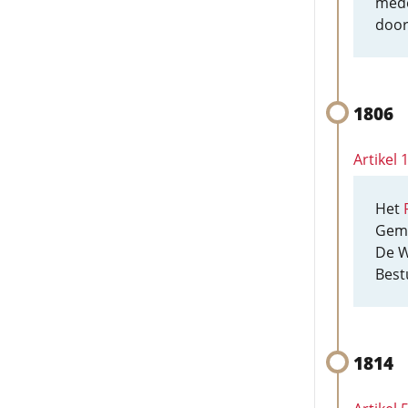
mede
door
1806
Artikel
Het
Gem
De W
Best
1814