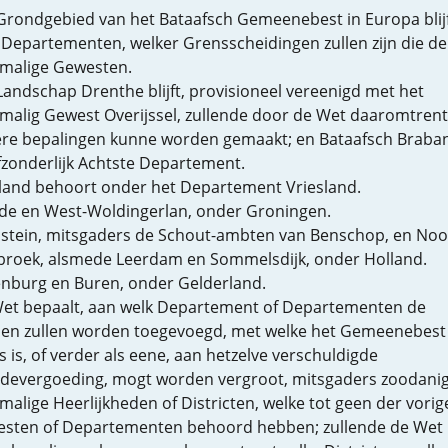
Grondgebied van het Bataafsch Gemeenebest in Europa blijf
 Departementen, welker Grensscheidingen zullen zijn die de
malige Gewesten.
Landschap Drenthe blijft, provisioneel vereenigd met het
malig Gewest Overijssel, zullende door de Wet daaromtrent
re bepalingen kunne worden gemaakt; en Bataafsch Braba
fzonderlijk Achtste Departement.
and behoort onder het Departement Vriesland.
e en West-Woldingerlan, onder Groningen.
elstein, mitsgaders de Schout-ambten van Benschop, en Noo
broek, alsmede Leerdam en Sommelsdijk, onder Holland.
enburg en Buren, onder Gelderland.
et bepaalt, aan welk Departement of Departementen de
en zullen worden toegevoegd, met welke het Gemeenebest
s is, of verder als eene, aan hetzelve verschuldigde
devergoeding, mogt worden vergroot, mitsgaders zoodani
malige Heerlijkheden of Districten, welke tot geen der vorig
sten of Departementen behoord hebben; zullende de Wet