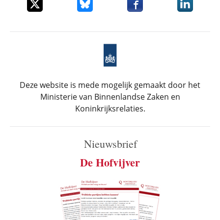
Deel dit item op X
Deel dit item op Bluesky
Deel dit item op Faceboo
Deel dit it
Deze website is mede mogelijk gemaakt door het
Ministerie van Binnenlandse Zaken en
Koninkrijksrelaties.
Nieuwsbrief
De Hofvijver