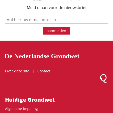
Meld u aan voor de nieuwsbrief
e-mail
aanmelden
De Nederlandse Grondwet
Over deze site
Contact
Logo Mon
Hoofdnavigatie
Huidige Grondwet
Algemene bepaling