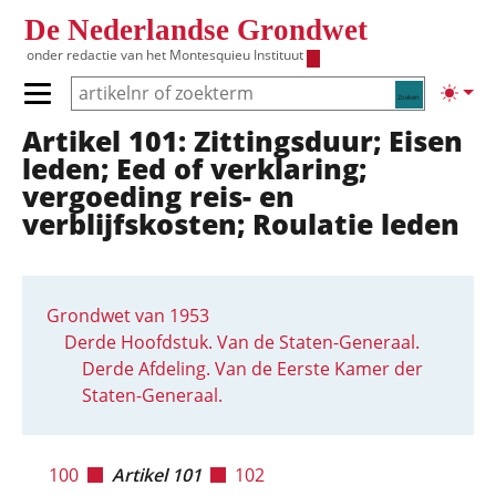
Overslaan en naar de inhoud gaan
De Nederlandse Grondwet
onder redactie van het
Montesquieu Instituut
Zoeken
Lichte
Primair menu tonen/verbergen
Artikel 101: Zittingsduur; Eisen
Hoofdnavigatie
leden; Eed of verklaring;
vergoeding reis- en
verblijfskosten; Roulatie leden
Grondwet van 1953
Derde Hoofdstuk. Van de Staten-Generaal.
Derde Afdeling. Van de Eerste Kamer der
Staten-Generaal.
100
Artikel 101
102