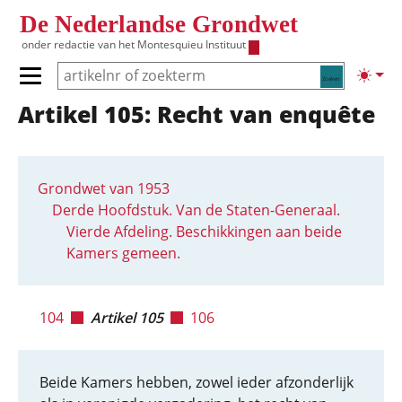
Overslaan en naar de inhoud gaan
De Nederlandse Grondwet
onder redactie van het
Montesquieu Instituut
Zoeken
Lichte
Primair menu tonen/verbergen
Artikel 105: Recht van enquête
Hoofdnavigatie
Grondwet van 1953
Derde Hoofdstuk. Van de Staten-Generaal.
Vierde Afdeling. Beschikkingen aan beide
Kamers gemeen.
104
Artikel 105
106
Beide Kamers hebben, zowel ieder afzonderlijk