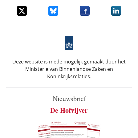
Deel dit item op X
Deel dit item op Bluesky
Deel dit item op Faceboo
Deel dit it
Deze website is mede mogelijk gemaakt door het
Ministerie van Binnenlandse Zaken en
Koninkrijksrelaties.
Nieuwsbrief
De Hofvijver