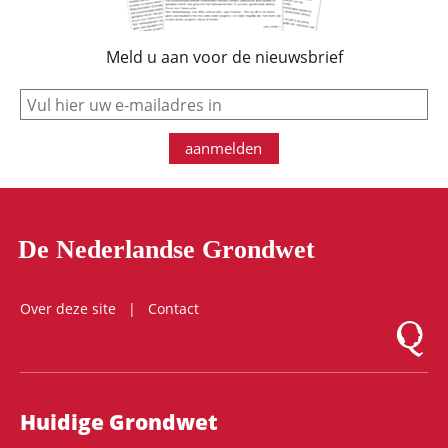
Meld u aan voor de nieuwsbrief
e-mail
aanmelden
De Nederlandse Grondwet
Over deze site
Contact
Logo Mon
Hoofdnavigatie
Huidige Grondwet