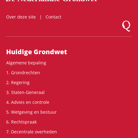
Over deze site
Contact
Logo Mon
Hoofdnavigatie
Huidige Grondwet
Algemene bepaling
1. Grondrechten
2. Regering
3. Staten-Generaal
4. Advies en controle
5. Wetgeving en bestuur
6. Rechtspraak
7. Decentrale overheden