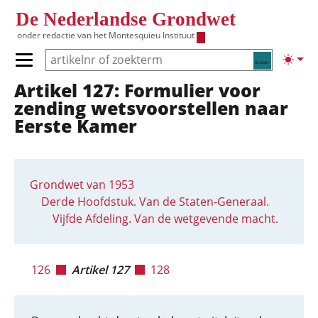
Overslaan en naar de inhoud gaan
De Nederlandse Grondwet
onder redactie van het
Montesquieu Instituut
Zoeken
Lichte
Primair menu tonen/verbergen
Artikel 127: Formulier voor
Hoofdnavigatie
zending wetsvoorstellen naar
Eerste Kamer
Grondwet van 1953
Derde Hoofdstuk. Van de Staten-Generaal.
Vijfde Afdeling. Van de wetgevende macht.
126
Artikel 127
128