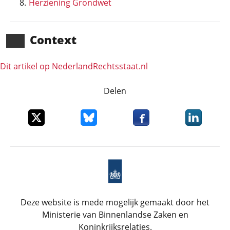
Herziening Grondwet
Context
Dit artikel op NederlandRechts­staat.nl
Delen
Deel dit item op X
Deel dit item op Bluesky
Deel dit item op Faceboo
Deel dit it
Deze website is mede mogelijk gemaakt door het
Ministerie van Binnenlandse Zaken en
Koninkrijksrelaties.