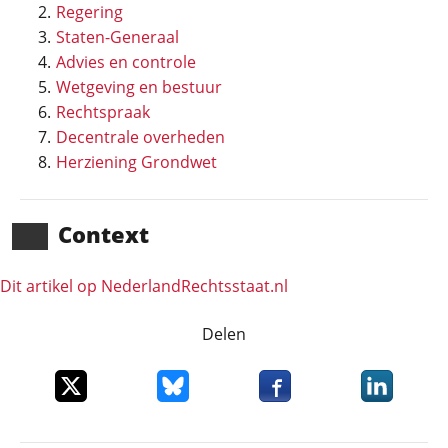
Regering
Staten-Generaal
Advies en controle
Wetgeving en bestuur
Rechtspraak
Decentrale overheden
Herziening Grondwet
Context
Dit artikel op NederlandRechts­staat.nl
Delen
Deel dit item op X
Deel dit item op Bluesky
Deel dit item op Faceboo
Deel dit it