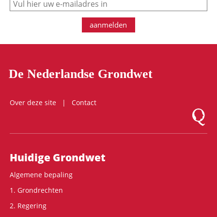
aanmelden
De Nederlandse Grondwet
Over deze site
Contact
Logo Mon
Hoofdnavigatie
Huidige Grondwet
Algemene bepaling
1. Grondrechten
2. Regering