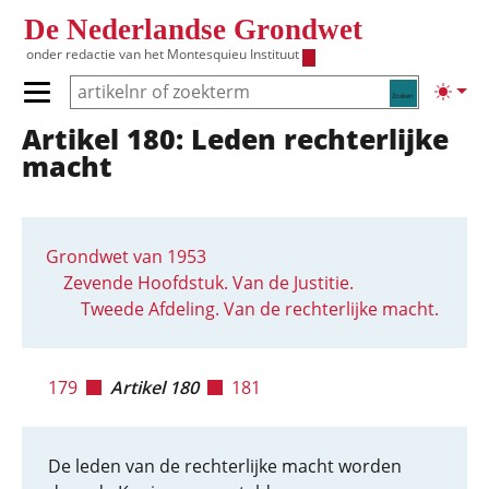
Overslaan en naar de inhoud gaan
De Nederlandse Grondwet
onder redactie van het
Montesquieu Instituut
Zoeken
Lichte
Primair menu tonen/verbergen
Artikel 180: Leden rechterlijke
Hoofdnavigatie
macht
Grondwet van 1953
Zevende Hoofdstuk. Van de Justitie.
Tweede Afdeling. Van de rechterlijke macht.
179
Artikel 180
181
De leden van de rechterlijke macht worden