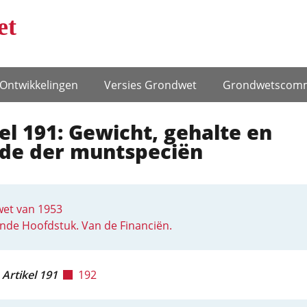
et
Ontwikke­lingen
Versies Grondwet
Grondwets­comm
el 191: Gewicht, gehalte en
de der muntspeciën
et van 1953
de Hoofdstuk. Van de Financiën.
Artikel 191
192