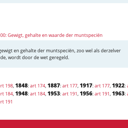
 200: Gewigt, gehalte en waarde der muntspeciën
gewigt en gehalte der muntspeciën, zoo wel als derzelver
de, wordt door de wet geregeld.
1848
1887
1917
1922
rt 198
,
:
art 174
,
:
art 177
,
:
art 177
,
:
1948
1953
1956
1963
rt 184
,
:
art 184
,
:
art 191
,
:
art 191
,
:
rt 191