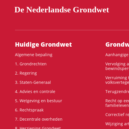
De Nederlandse Grondwet
Hoofdnavigatie
Huidige Grondwet
Grondwe
Algemene bepaling
Aanhangige 
1. Grondrechten
Vervolging 
bewindspers
2. Regering
Verruiming t
3. Staten-Generaal
volksverteg
4. Advies en controle
Terugzendre
5. Wetgeving en bestuur
Recht op ee
familieleven
6. Rechtspraak
Correctief 
7. Decentrale overheden
Wijziging ar
8. Herziening Grondwet