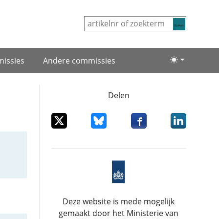
Zoeken
issies
Andere commissies
Lichte/donke
Delen
Deel dit item op X
Deel dit item op Bluesky
Deel dit item op Facebo
Deel dit item
Deze website is mede mogelijk
gemaakt door het Ministerie van