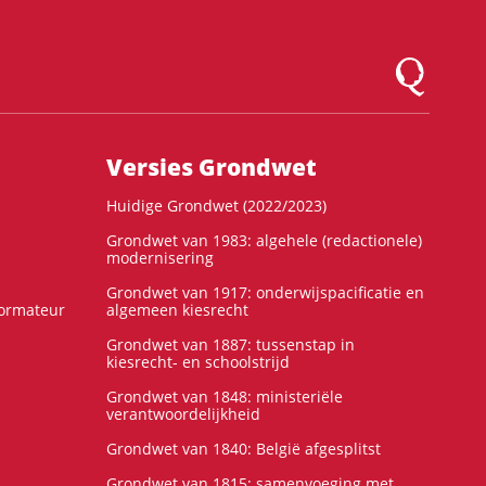
Logo Montesqu
Versies Grondwet
Huidige Grondwet (2022/2023)
Grondwet van 1983: algehele (redactionele)
modernisering
Grondwet van 1917: onderwijspacificatie en
formateur
algemeen kiesrecht
Grondwet van 1887: tussenstap in
kiesrecht- en schoolstrijd
Grondwet van 1848: ministeriële
verantwoordelijkheid
Grondwet van 1840: België afgesplitst
Grondwet van 1815: samenvoeging met