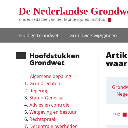
Overslaan en naar de inhoud gaan
De Nederlandse Grondw
onder redactie van het
Montesquieu Instituut
Hoofdnavigatie
Huidige Grondwet
Grondwets­wijzigingen
Artik
Hoofd­stukken
waar
Grondwet
Algemene bepaling
Grondrechten
Grondw
Regering
Negen
Staten-Generaal
Advies en controle
Wetgeving en bestuur
190
Rechtspraak
Decentrale overheden