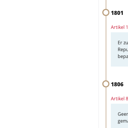
1801
Artikel 
Er z
Repu
bepa
1806
Artikel
Geen
gema