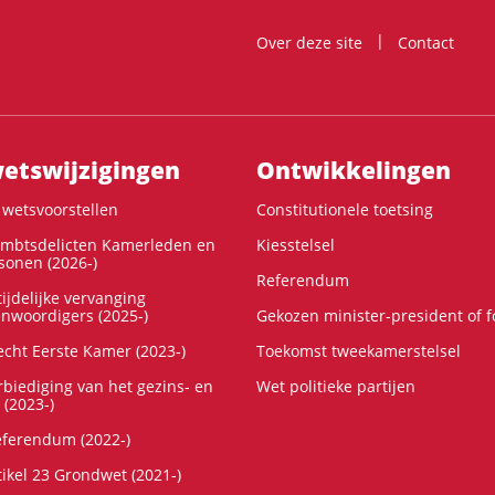
Over deze site
Contact
ts­wijzigingen
Ontwikke­lingen
wetsvoorstellen
Constitutionele toetsing
ambtsdelicten Kamerleden en
Kiesstelsel
onen (2026-)
Referendum
ijdelijke vervanging
enwoordigers (2025-)
Gekozen minister-president of 
cht Eerste Kamer (2023-)
Toekomst tweekamerstelsel
rbiediging van het gezins- en
Wet politieke partijen
 (2023-)
referendum (2022-)
tikel 23 Grondwet (2021-)