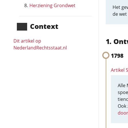
Herziening Grondwet
Het ge
de wet 
Context
Ont
Dit artikel op
NederlandRechts­staat.nl
1798
Artikel
Alle
spoe
tiend
Ook 
door