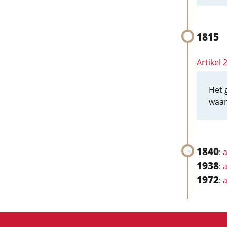
1815
Artikel
Het 
waar
1840
:
a
1938
:
a
1972
:
a