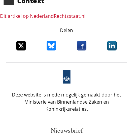
Context
Dit artikel op NederlandRechts­staat.nl
Delen
Deel dit item op X
Deel dit item op Bluesky
Deel dit item op Faceboo
Deel dit it
Deze website is mede mogelijk gemaakt door het
Ministerie van Binnenlandse Zaken en
Koninkrijksrelaties.
Nieuwsbrief