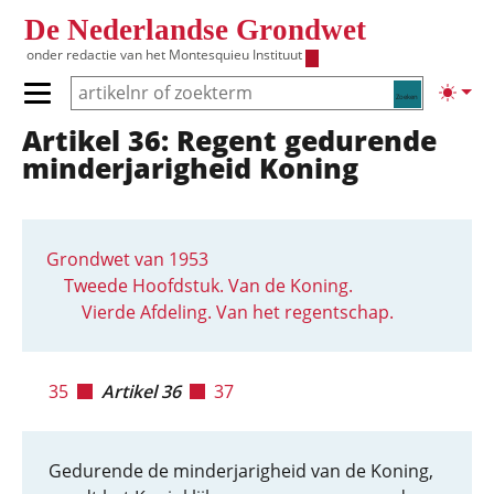
Overslaan en naar de inhoud gaan
De Nederlandse Grondwet
onder redactie van het
Montesquieu Instituut
Zoeken
Lichte
Primair menu tonen/verbergen
Artikel 36: Regent gedurende
Hoofdnavigatie
minderjarigheid Koning
Grondwet van 1953
Tweede Hoofdstuk. Van de Koning.
Vierde Afdeling. Van het regentschap.
35
Artikel 36
37
Gedurende de minderjarigheid van de Koning,