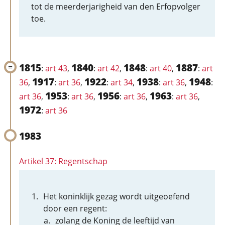
tot de meerderjarigheid van den Erfopvolger
toe.
1815
1840
1848
1887
:
art 43
,
:
art 42
,
:
art 40
,
:
art
1917
1922
1938
1948
36
,
:
art 36
,
:
art 34
,
:
art 36
,
:
1953
1956
1963
art 36
,
:
art 36
,
:
art 36
,
:
art 36
,
1972
:
art 36
1983
Artikel 37: Regentschap
Het koninklijk gezag wordt uitgeoefend
door een regent:
zolang de Koning de leeftijd van