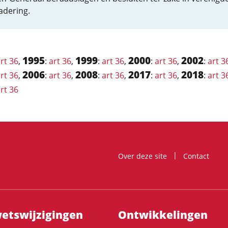
adering.
1995
1999
2000
2002
rt 36
,
:
art 36
,
:
art 36
,
:
art 36
,
:
art 3
2006
2008
2017
2018
rt 36
,
:
art 36
,
:
art 36
,
:
art 36
,
:
art 3
rt 36
Over deze site
Contact
ts­wijzigingen
Ontwikke­lingen