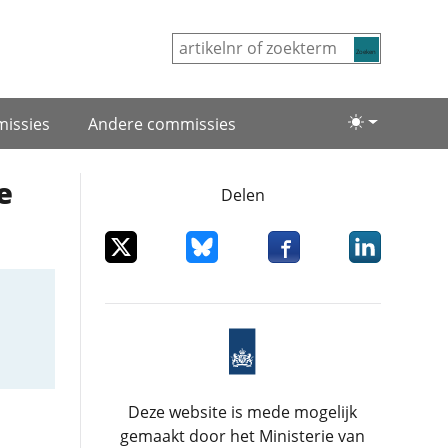
Zoeken
issies
Andere commissies
Lichte/donke
e
Delen
Deel dit item op X
Deel dit item op Bluesky
Deel dit item op Facebo
Deel dit item
Deze website is mede mogelijk
gemaakt door het Ministerie van