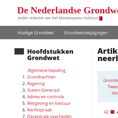
Overslaan en naar de inhoud gaan
De Nederlandse Grondw
onder redactie van het
Montesquieu Instituut
Hoofdnavigatie
Huidige Grondwet
Grondwets­wijzigingen
Artik
Hoofd­stukken
neerl
Grondwet
Algemene bepaling
Grondrechten
Grondw
Regering
Twee
Staten-Generaal
Vie
Advies en controle
Wetgeving en bestuur
Rechtspraak
42
Decentrale overheden