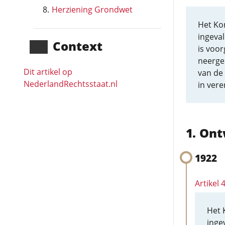
Herziening Grondwet
Het Ko
ingeva
Context
is voor
neerge
Dit artikel op
van de
NederlandRechts­staat.nl
in vere
Ont
1922
Artikel 
Het 
inge