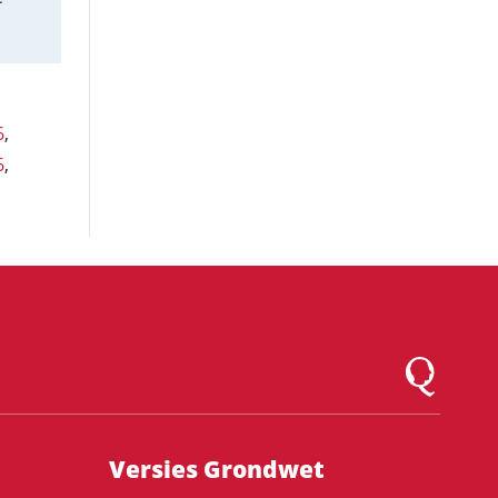
6
,
6
,
Logo Montesqu
Versies Grondwet