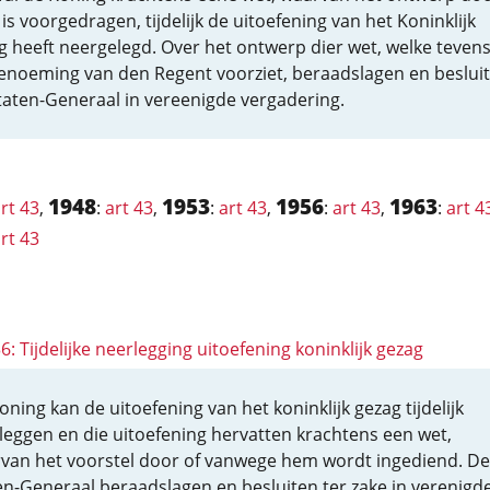
is voorgedragen, tijdelijk de uitoefening van het Koninklijk
g heeft neergelegd. Over het ontwerp dier wet, welke tevens
enoeming van den Regent voorziet, beraadslagen en beslui
taten-Generaal in vereenigde vergadering.
1948
1953
1956
1963
rt 43
,
:
art 43
,
:
art 43
,
:
art 43
,
:
art 4
rt 43
36: Tijdelijke neerlegging uitoefening koninklijk gezag
oning kan de uitoefening van het koninklijk gezag tijdelijk
leggen en die uitoefening hervatten krachtens een wet,
van het voorstel door of vanwege hem wordt ingediend. De
en-Generaal beraadslagen en besluiten ter zake in verenigd