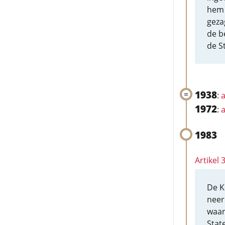
hem 
geza
de b
de S
1938
:
a
1972
:
a
1983
Artikel 
De K
neer
waar
Stat