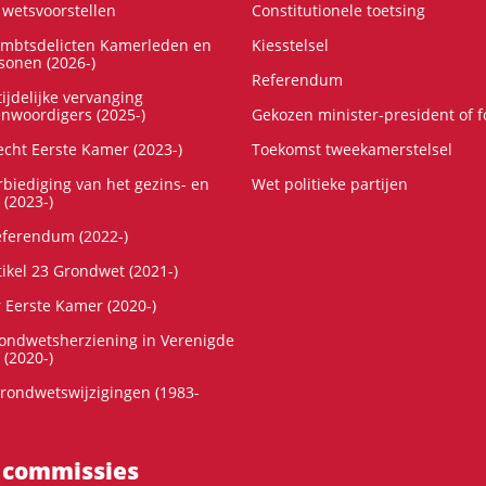
wetsvoorstellen
Constitutionele toetsing
ambtsdelicten Kamerleden en
Kiesstelsel
onen (2026-)
Referendum
ijdelijke vervanging
enwoordigers (2025-)
Gekozen minister-president of 
cht Eerste Kamer (2023-)
Toekomst tweekamerstelsel
rbiediging van het gezins- en
Wet politieke partijen
 (2023-)
referendum (2022-)
tikel 23 Grondwet (2021-)
r Eerste Kamer (2020-)
rondwetsherziening in Verenigde
 (2020-)
rondwetswijzigingen (1983-
 commissies