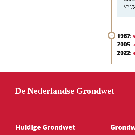
verg
1987
:
a
2005
:
a
2022
:
a
De Nederlandse Grondwet
Hoofdnavigatie
Huidige Grondwet
Grondwe