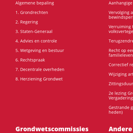
Algemene bepaling
Aanhangige 
1. Grondrechten
Vervolging 
bewindspers
2. Regering
Verruiming t
3. Staten-Generaal
volksverteg
4. Advies en controle
Terugzendre
5. Wetgeving en bestuur
Recht op ee
familieleven
6. Rechtspraak
Correctief 
7. Decentrale overheden
Wijziging ar
8. Herziening Grondwet
Zittingsduu
2e lezing G
Vergadering
Gestrande g
heden)
Grondwets­commissies
Andere