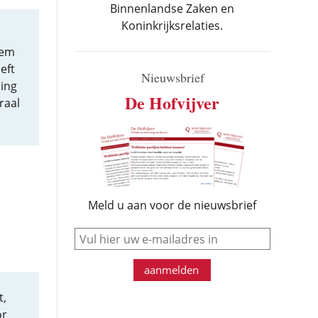
Binnenlandse Zaken en
Koninkrijksrelaties.
hem
eft
Nieuwsbrief
ing
De Hofvijver
raal
Meld u aan voor de nieuwsbrief
e-mail
aanmelden
t,
or