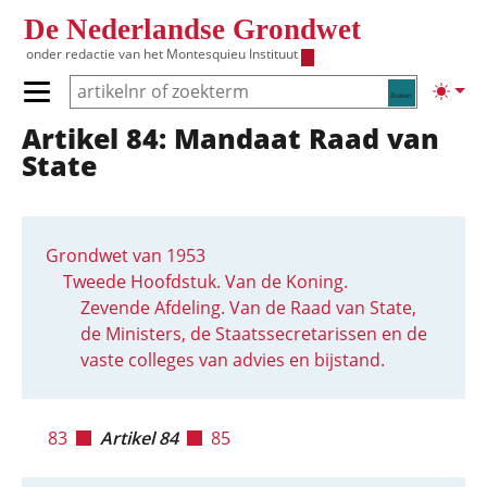
Overslaan en naar de inhoud gaan
De Nederlandse Grondwet
onder redactie van het
Montesquieu Instituut
Zoeken
Lichte
Primair menu tonen/verbergen
Artikel 84: Mandaat Raad van
Hoofdnavigatie
State
Grondwet van 1953
Tweede Hoofdstuk. Van de Koning.
Zevende Afdeling. Van de Raad van State,
de Ministers, de Staatssecretarissen en de
vaste colleges van advies en bijstand.
83
Artikel 84
85