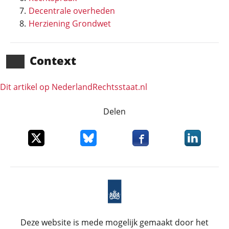
Decentrale overheden
Herziening Grondwet
Context
Dit artikel op NederlandRechts­staat.nl
Delen
Deel dit item op X
Deel dit item op Bluesky
Deel dit item op Faceboo
Deel dit it
Deze website is mede mogelijk gemaakt door het