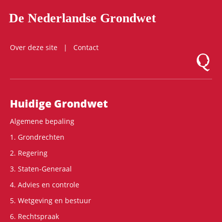
De Nederlandse Grondwet
Over deze site
Contact
Logo Mon
Hoofdnavigatie
Huidige Grondwet
Algemene bepaling
1. Grondrechten
2. Regering
3. Staten-Generaal
4. Advies en controle
5. Wetgeving en bestuur
6. Rechtspraak