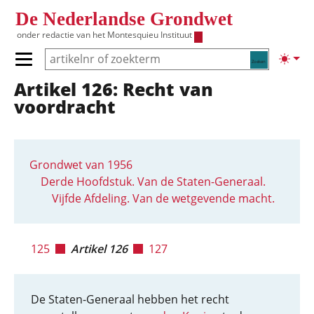
Overslaan en naar de inhoud gaan
De Nederlandse Grondwet
onder redactie van het
Montesquieu Instituut
Zoeken
Lichte
Primair menu tonen/verbergen
Artikel 126: Recht van
Hoofdnavigatie
voordracht
Grondwet van 1956
Derde Hoofdstuk. Van de Staten-Generaal.
Vijfde Afdeling. Van de wetgevende macht.
125
Artikel 126
127
De Staten-Generaal hebben het recht