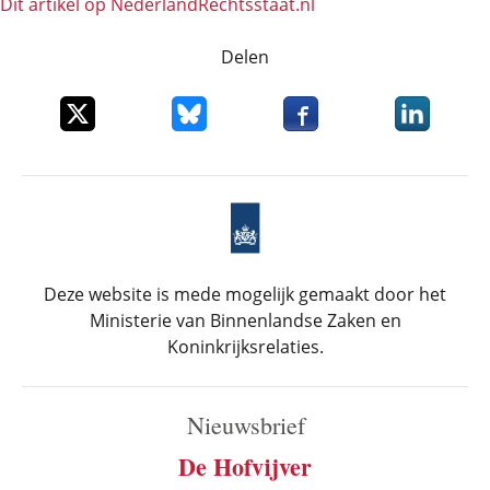
Dit artikel op NederlandRechts­staat.nl
Delen
Deel dit item op X
Deel dit item op Bluesky
Deel dit item op Faceboo
Deel dit it
Deze website is mede mogelijk gemaakt door het
Ministerie van Binnenlandse Zaken en
Koninkrijksrelaties.
Nieuwsbrief
De Hofvijver