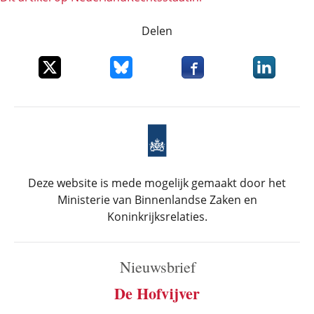
Delen
Deel dit item op X
Deel dit item op Bluesky
Deel dit item op Faceboo
Deel dit it
Deze website is mede mogelijk gemaakt door het
Ministerie van Binnenlandse Zaken en
Koninkrijksrelaties.
Nieuwsbrief
De Hofvijver