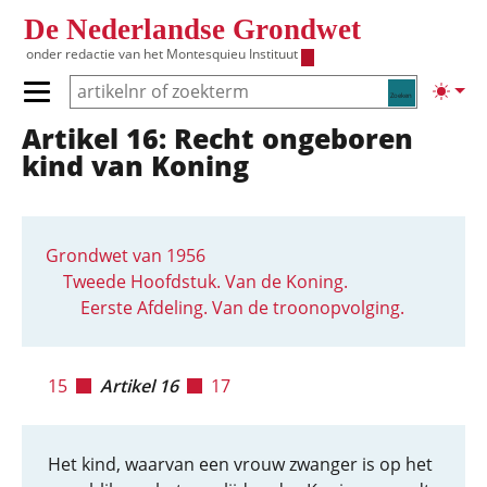
Overslaan en naar de inhoud gaan
De Nederlandse Grondwet
onder redactie van het
Montesquieu Instituut
Zoeken
Lichte
Primair menu tonen/verbergen
Artikel 16: Recht ongeboren
Hoofdnavigatie
kind van Koning
Grondwet van 1956
Tweede Hoofdstuk. Van de Koning.
Eerste Afdeling. Van de troonopvolging.
15
Artikel 16
17
Het kind, waarvan een vrouw zwanger is op het