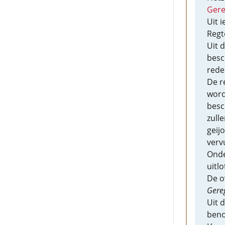
Gere
Uit 
Regt
Uit 
besc
rede
De r
word
besc
zull
geij
verv
Ond
uitl
De o
Gere
Uit d
beno