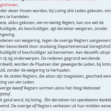
gtshoven
.
ieder dezer Hoven worden, bij Loting
drie
Leden gekozen, om 
ers te handelen.
deze, aldus gekozen,
vier-en-twintig Regters
, kan zoo wel de
huldigde, als beschuldiger,
agt
derzelver weigeren, zonder
ngeving.
edenen van weigering, tegen de overige Regters aangevoerd
en beoordeeld door zoodanig Departementaal Geregtshof,
huldigdd of beschuldiger zal benoemen. Aan deszelfs uitsp
en zij zig onderwerpen. De redenen gegrond wordende
ordeeld, worden de Plaatsen dier geweigerde Leden, bij lotin
uld, zonder de weigering te herhaalen.
er de
zestien
Regters, die alzoo zijn toegelaten, geschied een
oting van
vier
Leden.
verige
twaalf
Regters vormen alzoo het
Hoog Nationaal
gtshof
.
it getal word, bij loting,
Één
derzelven tot
openbaaren Aankla
emd. De overige
elf
Regters verkiezen uit hun midden eene