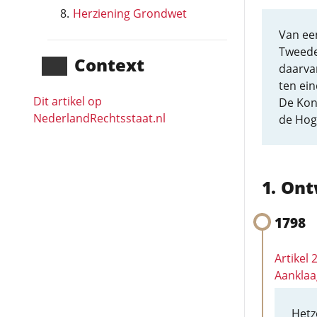
Herziening Grondwet
Van ee
Tweede
Context
daarva
ten ein
Dit artikel op
De Kon
NederlandRechts­staat.nl
de Hog
Ont
1798
Artikel
Aanklaa
Hetz