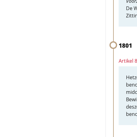
Voorz
De W
Zitt
1801
Artikel 
Hetz
beno
midd
Bewi
desz
beno