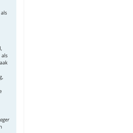
als
,
 als
raak
g,
e
ager
n