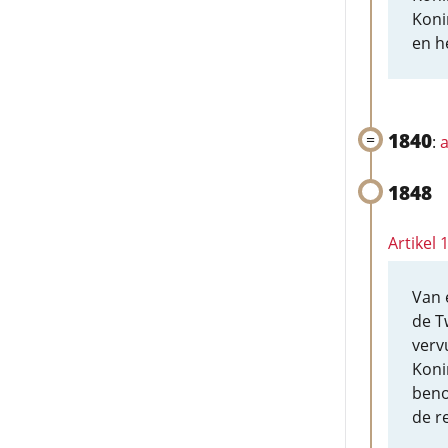
Koni
en h
1840
:
a
1848
Artikel
Van 
de T
verv
Koni
beno
de r