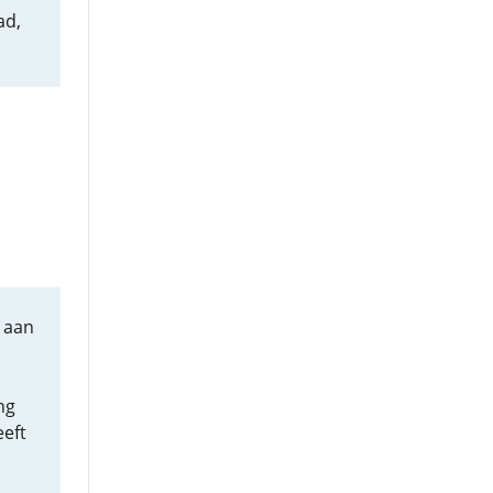
ad,
 aan
ng
eft