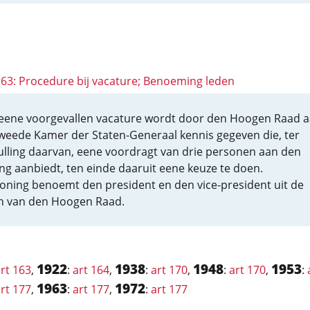
 163: Procedure bij vacature; Benoeming leden
eene voorgevallen vacature wordt door den Hoogen Raad 
weede Kamer der Staten-Generaal kennis gegeven die, ter
ulling daarvan, eene voordragt van drie personen aan den
ng aanbiedt, ten einde daaruit eene keuze te doen.
oning benoemt den president en den vice-president uit de
n van den Hoogen Raad.
1922
1938
1948
1953
rt 163
,
:
art 164
,
:
art 170
,
:
art 170
,
:
1963
1972
rt 177
,
:
art 177
,
:
art 177