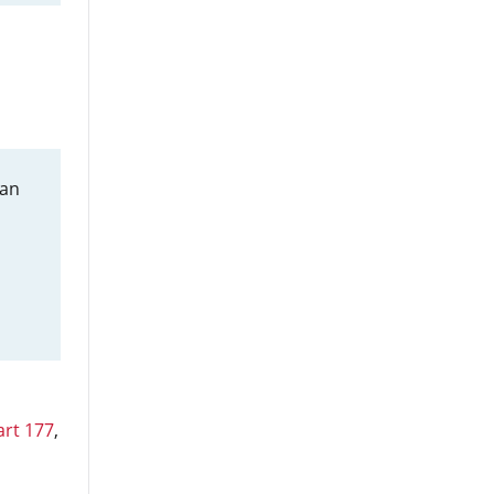
aan
art 177
,