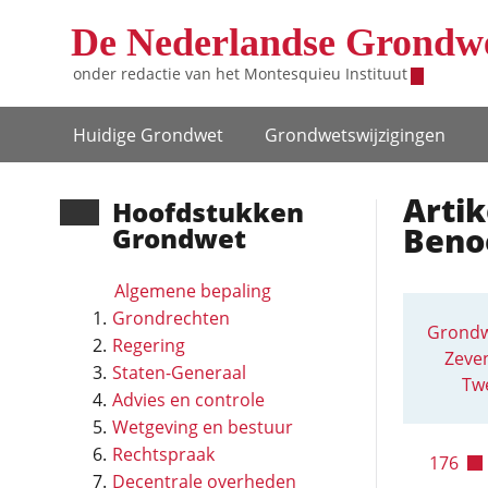
Overslaan en naar de inhoud gaan
De Nederlandse Grondw
onder redactie van het
Montesquieu Instituut
Hoofdnavigatie
Huidige Grondwet
Grondwets­wijzigingen
Artik
Hoofd­stukken
Beno
Grondwet
Algemene bepaling
Grondrechten
Grondw
Regering
Zeven
Staten-Generaal
Twe
Advies en controle
Wetgeving en bestuur
Rechtspraak
176
Decentrale overheden