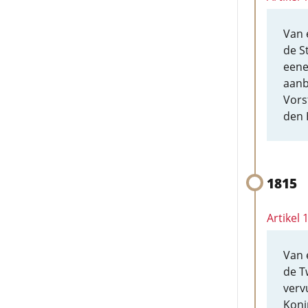
Van 
de S
eene
aanb
Vors
den 
1815
Artikel
Van 
de T
verv
Koni