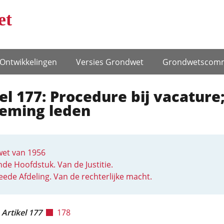
et
Ontwikke­lingen
Versies Grondwet
Grondwets­comm
el 177: Procedure bij vacature
eming leden
et van 1956
de Hoofdstuk. Van de Justitie.
ede Afdeling. Van de rechterlijke macht.
Artikel 177
178