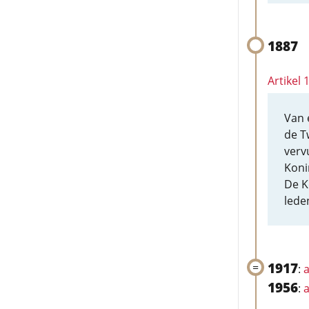
1887
Artikel
Van 
de T
verv
Koni
De K
lede
1917
:
a
1956
:
a