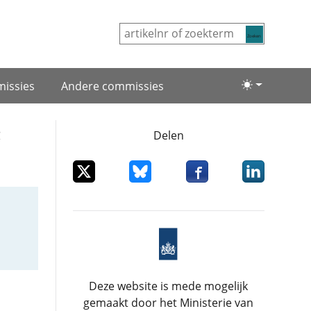
Zoeken
issies
Andere commissies
Lichte/donke
;
Delen
Deel dit item op X
Deel dit item op Bluesky
Deel dit item op Facebo
Deel dit item
Deze website is mede mogelijk
gemaakt door het Ministerie van