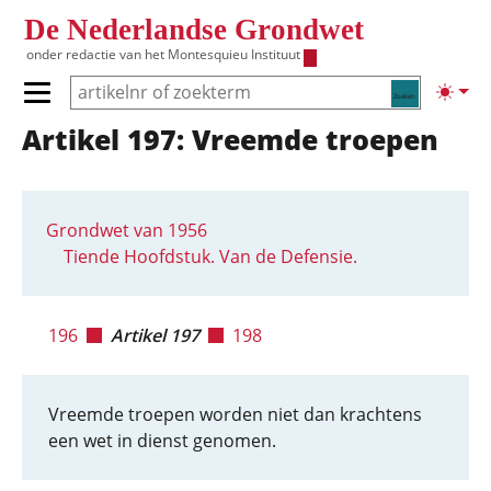
Overslaan en naar de inhoud gaan
De Nederlandse Grondwet
onder redactie van het
Montesquieu Instituut
Zoeken
Lichte
Primair menu tonen/verbergen
Artikel 197: Vreemde troepen
Hoofdnavigatie
Grondwet van 1956
Tiende Hoofdstuk. Van de Defensie.
196
Artikel 197
198
Vreemde troepen worden niet dan krachtens
een wet in dienst genomen.