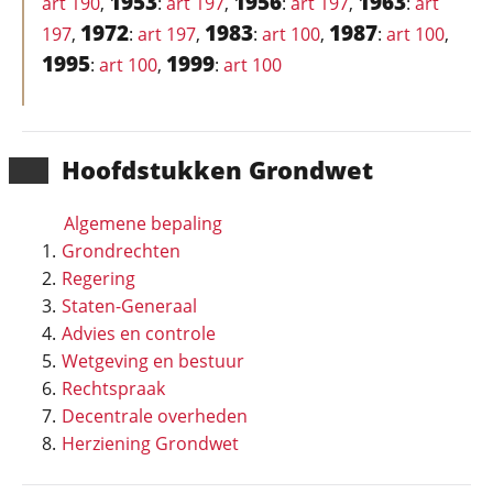
1953
1956
1963
art 190
,
:
art 197
,
:
art 197
,
:
art
1972
1983
1987
197
,
:
art 197
,
:
art 100
,
:
art 100
,
1995
1999
:
art 100
,
:
art 100
Hoofd­stukken Grondwet
Algemene bepaling
Grondrechten
Regering
Staten-Generaal
Advies en controle
Wetgeving en bestuur
Rechtspraak
Decentrale overheden
Herziening Grondwet