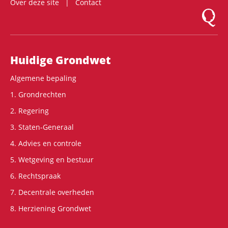
Over deze site
Contact
Logo Mon
Hoofdnavigatie
Huidige Grondwet
Algemene bepaling
1. Grondrechten
2. Regering
3. Staten-Generaal
4. Advies en controle
5. Wetgeving en bestuur
6. Rechtspraak
7. Decentrale overheden
8. Herziening Grondwet