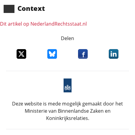
Context
Dit artikel op NederlandRechts­staat.nl
Delen
Deel dit item op X
Deel dit item op Bluesky
Deel dit item op Faceboo
Deel dit it
Deze website is mede mogelijk gemaakt door het
Ministerie van Binnenlandse Zaken en
Koninkrijksrelaties.