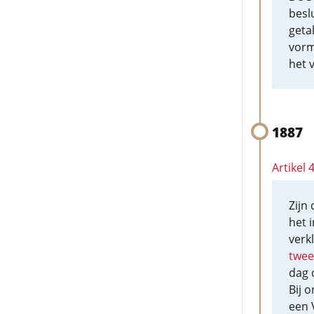
besl
geta
vorm
het v
1887
Artikel
Zijn
het 
verkl
twee
dag 
Bij 
een 