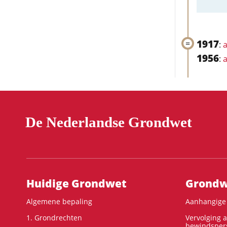
1917
:
a
1956
:
a
De Nederlandse Grondwet
Hoofdnavigatie
Huidige Grondwet
Grondwe
Algemene bepaling
Aanhangige 
1. Grondrechten
Vervolging 
bewindspers