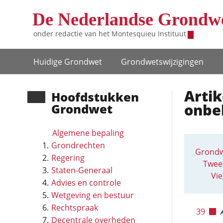
Overslaan en naar de inhoud gaan
De Nederlandse Grondw
onder redactie van het
Montesquieu Instituut
Hoofdnavigatie
Huidige Grondwet
Grondwets­wijzigingen
Artik
Hoofd­stukken
onbe
Grondwet
Algemene bepaling
Grondrechten
Grondw
Regering
Twee
Staten-Generaal
Vie
Advies en controle
Wetgeving en bestuur
Rechtspraak
39
Decentrale overheden