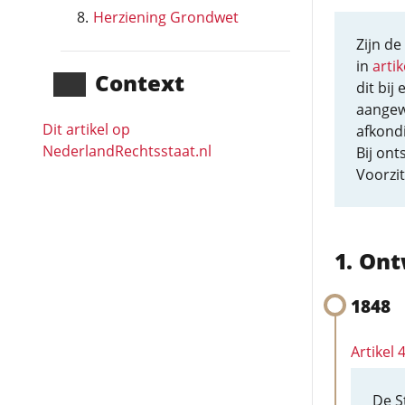
Herziening Grondwet
Zijn de
in
artik
Context
dit bij
aangew
Dit artikel op
afkondi
NederlandRechts­staat.nl
Bij ont
Voorzi
Ont
1848
Artikel
De S