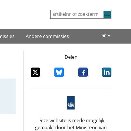
Zoeken
issies
Andere commissies
Lichte/donke
Delen
Deel dit item op X
Deel dit item op Bluesky
Deel dit item op Facebo
Deel dit item
Deze website is mede mogelijk
gemaakt door het Ministerie van