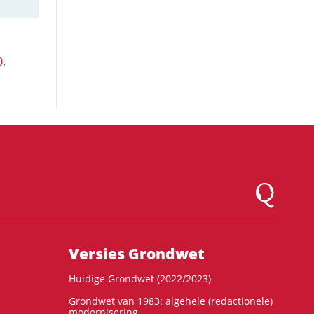
0
,
Logo Montesqu
Versies Grondwet
Huidige Grondwet (2022/2023)
Grondwet van 1983: algehele (redactionele)
modernisering