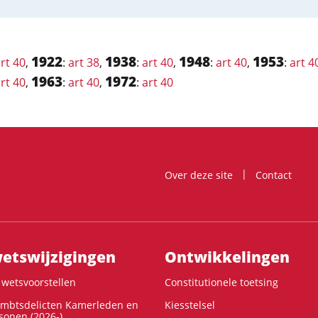
1922
1938
1948
1953
rt 40
,
:
art 38
,
:
art 40
,
:
art 40
,
:
art 4
1963
1972
rt 40
,
:
art 40
,
:
art 40
Over deze site
Contact
ts­wijzigingen
Ontwikke­lingen
wetsvoorstellen
Constitutionele toetsing
ambtsdelicten Kamerleden en
Kiesstelsel
onen (2026-)