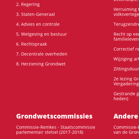
2. Regering
Verruiming t
3. Staten-Generaal
volksverteg
4. Advies en controle
Terugzendre
5. Wetgeving en bestuur
Recht op ee
familieleven
6. Rechtspraak
Correctief 
7. Decentrale overheden
Wijziging ar
8. Herziening Grondwet
Zittingsduu
2e lezing G
Vergadering
Gestrande g
heden)
Grondwets­commissies
Andere
Commissie-Remkes - Staatscommissie
Commissie-E
parlementair stelsel (2017-2018)
van de Gron