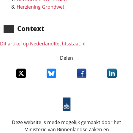
Herziening Grondwet
Context
Dit artikel op NederlandRechts­staat.nl
Delen
Deel dit item op X
Deel dit item op Bluesky
Deel dit item op Faceboo
Deel dit it
Deze website is mede mogelijk gemaakt door het
Ministerie van Binnenlandse Zaken en