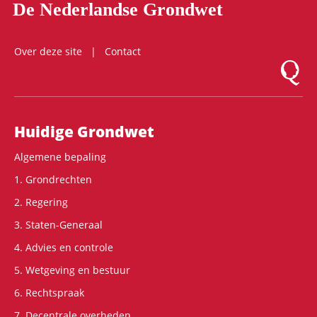
De Nederlandse Grondwet
Over deze site
Contact
Logo Mon
Hoofdnavigatie
Huidige Grondwet
Algemene bepaling
1. Grondrechten
2. Regering
3. Staten-Generaal
4. Advies en controle
5. Wetgeving en bestuur
6. Rechtspraak
7. Decentrale overheden