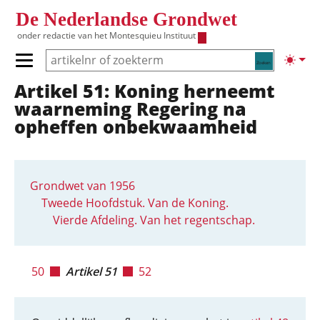
Overslaan en naar de inhoud gaan
De Nederlandse Grondwet
onder redactie van het
Montesquieu Instituut
Zoeken
Lichte
Primair menu tonen/verbergen
Artikel 51: Koning herneemt
Hoofdnavigatie
waarneming Regering na
opheffen onbekwaamheid
Grondwet van 1956
Tweede Hoofdstuk. Van de Koning.
Vierde Afdeling. Van het regentschap.
50
Artikel 51
52