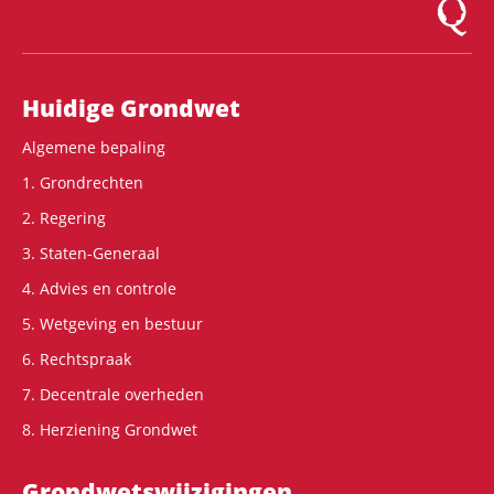
Logo Mon
Hoofdnavigatie
Huidige Grondwet
Algemene bepaling
1. Grondrechten
2. Regering
3. Staten-Generaal
4. Advies en controle
5. Wetgeving en bestuur
6. Rechtspraak
7. Decentrale overheden
8. Herziening Grondwet
Grondwets­wijzigingen