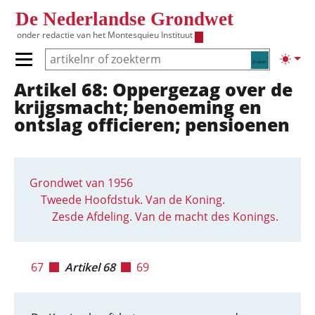
Overslaan en naar de inhoud gaan
De Nederlandse Grondwet
onder redactie van het
Montesquieu Instituut
Zoeken
Lichte
Primair menu tonen/verbergen
Artikel 68: Oppergezag over de
Hoofdnavigatie
krijgsmacht; benoeming en
ontslag officieren; pensioenen
Grondwet van 1956
Tweede Hoofdstuk. Van de Koning.
Zesde Afdeling. Van de macht des Konings.
67
Artikel 68
69