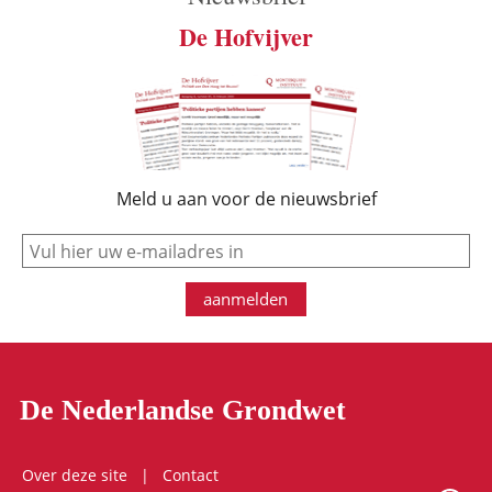
De Hofvijver
Meld u aan voor de nieuwsbrief
e-mail
aanmelden
De Nederlandse Grondwet
Over deze site
Contact