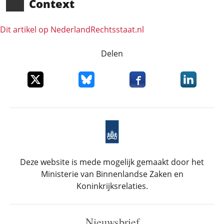
Context
Dit artikel op NederlandRechts­staat.nl
Delen
Deel dit item op X
Deel dit item op Bluesky
Deel dit item op Faceboo
Deel dit it
Deze website is mede mogelijk gemaakt door het
Ministerie van Binnenlandse Zaken en
Koninkrijksrelaties.
Nieuwsbrief