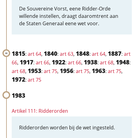
De Souvereine Vorst, eene Ridder-Orde
willende instellen, draagt daaromtrent aan
de Staten Generaal eene wet voor.
1815
1840
1848
1887
:
art 64
,
:
art 63
,
:
art 64
,
:
art
1917
1922
1938
1948
66
,
:
art 66
,
:
art 66
,
:
art 68
,
:
1953
1956
1963
art 68
,
:
art 75
,
:
art 75
,
:
art 75
,
1972
:
art 75
1983
Artikel 111: Ridderorden
Ridderorden worden bij de wet ingesteld.