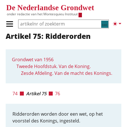
Overslaan en naar de inhoud gaan
De Nederlandse Grondwet
onder redactie van het
Montesquieu Instituut
Zoeken
Lichte
Primair menu tonen/verbergen
Artikel 75: Ridderorden
Hoofdnavigatie
Grondwet van 1956
Tweede Hoofdstuk. Van de Koning.
Zesde Afdeling. Van de macht des Konings.
74
Artikel 75
76
Ridderorden worden door een wet, op het
voorstel des Konings, ingesteld.