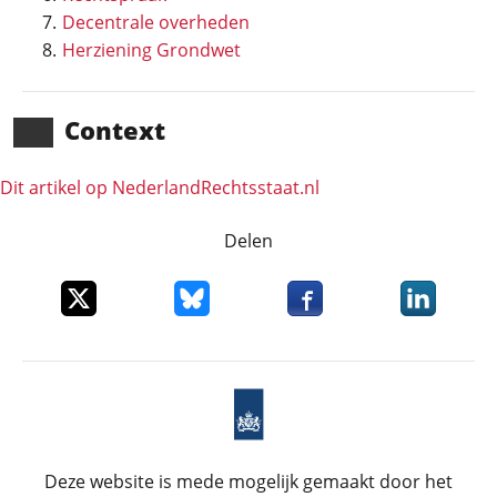
Decentrale overheden
Herziening Grondwet
Context
Dit artikel op NederlandRechts­staat.nl
Delen
Deel dit item op X
Deel dit item op Bluesky
Deel dit item op Faceboo
Deel dit it
Deze website is mede mogelijk gemaakt door het