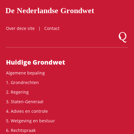
De Nederlandse Grondwet
Over deze site
Contact
Logo Mon
Hoofdnavigatie
Huidige Grondwet
Algemene bepaling
1. Grondrechten
2. Regering
3. Staten-Generaal
4. Advies en controle
5. Wetgeving en bestuur
6. Rechtspraak