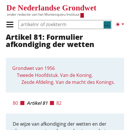
Overslaan en naar de inhoud gaan
De Nederlandse Grondwet
onder redactie van het
Montesquieu Instituut
Zoeken
Lichte
Primair menu tonen/verbergen
Artikel 81: Formulier
Hoofdnavigatie
afkondiging der wetten
Grondwet van 1956
Tweede Hoofdstuk. Van de Koning.
Zesde Afdeling. Van de macht des Konings.
80
Artikel 81
82
De wijze van afkondiging der wetten en der