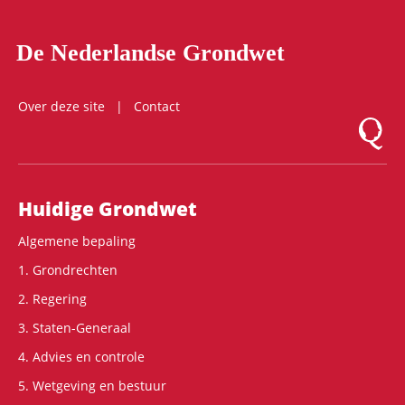
De Nederlandse Grondwet
Over deze site
Contact
Logo Mon
Hoofdnavigatie
Huidige Grondwet
Algemene bepaling
1. Grondrechten
2. Regering
3. Staten-Generaal
4. Advies en controle
5. Wetgeving en bestuur