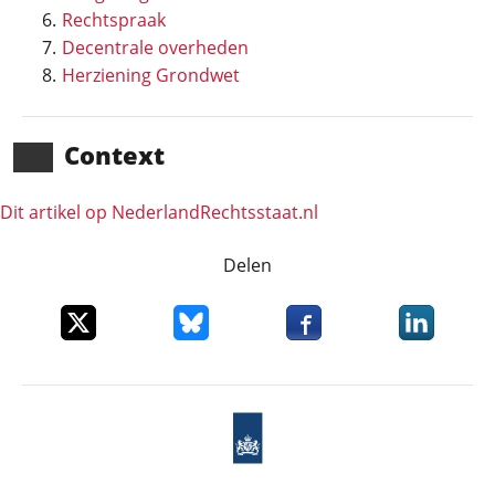
Rechtspraak
Decentrale overheden
Herziening Grondwet
Context
Dit artikel op NederlandRechts­staat.nl
Delen
Deel dit item op X
Deel dit item op Bluesky
Deel dit item op Faceboo
Deel dit it