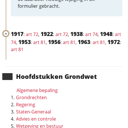
formulier gebracht.
1917
1922
1938
1948
:
art 72
,
:
art 72
,
:
art 74
,
:
art
1953
1956
1963
1972
74
,
:
art 81
,
:
art 81
,
:
art 81
,
:
art 81
Hoofd­stukken Grondwet
Algemene bepaling
Grondrechten
Regering
Staten-Generaal
Advies en controle
Wetgeving en bestuur