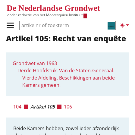
Overslaan en naar de inhoud gaan
De Nederlandse Grondwet
onder redactie van het
Montesquieu Instituut
Zoeken
Lichte
Primair menu tonen/verbergen
Artikel 105: Recht van enquête
Hoofdnavigatie
Grondwet van 1963
Derde Hoofdstuk. Van de Staten-Generaal.
Vierde Afdeling. Beschikkingen aan beide
Kamers gemeen.
104
Artikel 105
106
Beide Kamers hebben, zowel ieder afzonderlijk