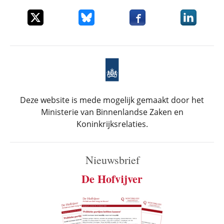
Deel dit item op X
Deel dit item op Bluesky
Deel dit item op Faceboo
Deel dit it
Deze website is mede mogelijk gemaakt door het
Ministerie van Binnenlandse Zaken en
Koninkrijksrelaties.
Nieuwsbrief
De Hofvijver