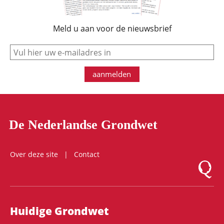
Meld u aan voor de nieuwsbrief
e-mail
aanmelden
De Nederlandse Grondwet
Over deze site
Contact
Logo Mon
Hoofdnavigatie
Huidige Grondwet