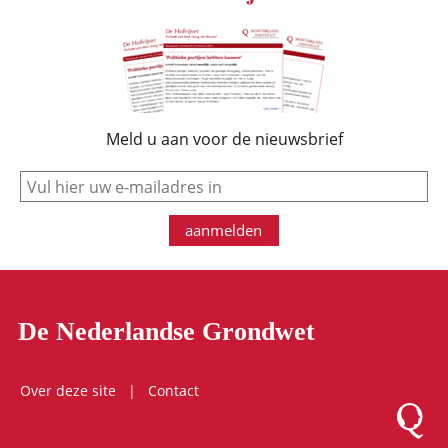
Meld u aan voor de nieuwsbrief
e-mail
aanmelden
De Nederlandse Grondwet
Over deze site
Contact
Logo Mon