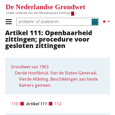
Overslaan en naar de inhoud gaan
De Nederlandse Grondwet
onder redactie van het
Montesquieu Instituut
Zoeken
Lichte
Primair menu tonen/verbergen
Artikel 111: Openbaarheid
Hoofdnavigatie
zittingen; procedure voor
gesloten zittingen
Grondwet van 1963
Derde Hoofdstuk. Van de Staten-Generaal.
Vierde Afdeling. Beschikkingen aan beide
Kamers gemeen.
110
Artikel 111
112