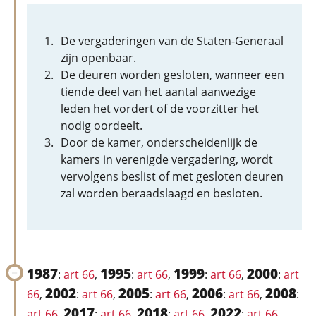
De vergaderingen van de Staten-Generaal
zijn openbaar.
De deuren worden gesloten, wanneer een
tiende deel van het aantal aanwezige
leden het vordert of de voorzitter het
nodig oordeelt.
Door de kamer, onderscheidenlijk de
kamers in verenigde vergadering, wordt
vervolgens beslist of met gesloten deuren
zal worden beraadslaagd en besloten.
1987
1995
1999
2000
:
art 66
,
:
art 66
,
:
art 66
,
:
art
2002
2005
2006
2008
66
,
:
art 66
,
:
art 66
,
:
art 66
,
:
2017
2018
2022
art 66
,
:
art 66
,
:
art 66
,
:
art 66