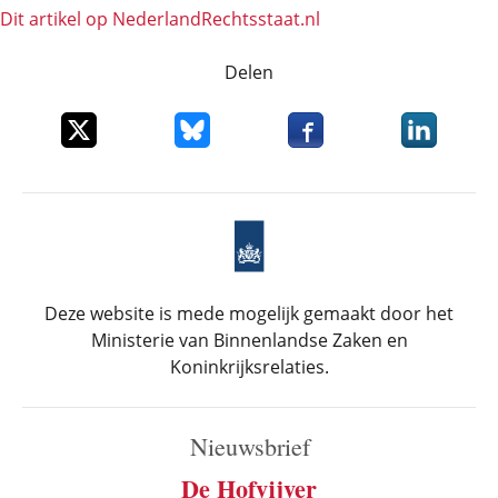
Dit artikel op NederlandRechts­staat.nl
Delen
Deel dit item op X
Deel dit item op Bluesky
Deel dit item op Faceboo
Deel dit it
Deze website is mede mogelijk gemaakt door het
Ministerie van Binnenlandse Zaken en
Koninkrijksrelaties.
Nieuwsbrief
De Hofvijver