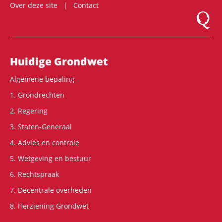
Over deze site
Contact
Logo Mon
Hoofdnavigatie
Huidige Grondwet
Algemene bepaling
1. Grondrechten
2. Regering
3. Staten-Generaal
4. Advies en controle
5. Wetgeving en bestuur
6. Rechtspraak
7. Decentrale overheden
8. Herziening Grondwet