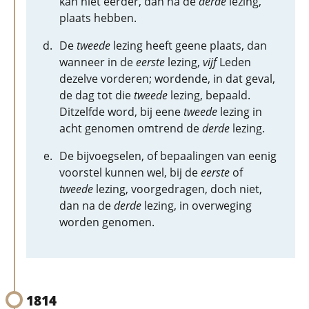
kan niet eerder, dan na de
derde
lezing,
plaats hebben.
De
tweede
lezing heeft geene plaats, dan
wanneer in de
eerste
lezing,
vijf
Leden
dezelve vorderen; wordende, in dat geval,
de dag tot die
tweede
lezing, bepaald.
Ditzelfde word, bij eene
tweede
lezing in
acht genomen omtrend de
derde
lezing.
De bijvoegselen, of bepaalingen van eenig
voorstel kunnen wel, bij de
eerste
of
tweede
lezing, voorgedragen, doch niet,
dan na de
derde
lezing, in overweging
worden genomen.
1814