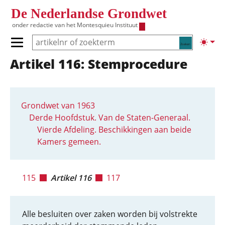
Overslaan en naar de inhoud gaan
De Nederlandse Grondwet
onder redactie van het
Montesquieu Instituut
Zoeken
Lichte
Primair menu tonen/verbergen
Artikel 116: Stemprocedure
Hoofdnavigatie
Grondwet van 1963
Derde Hoofdstuk. Van de Staten-Generaal.
Vierde Afdeling. Beschikkingen aan beide
Kamers gemeen.
115
Artikel 116
117
Alle besluiten over zaken worden bij volstrekte