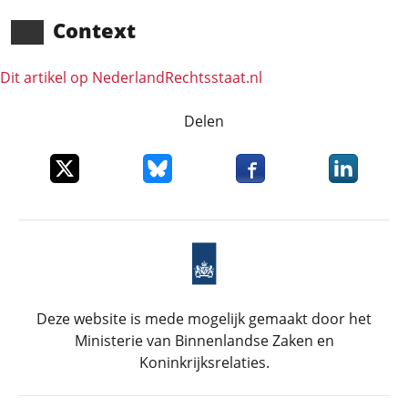
Context
Dit artikel op NederlandRechts­staat.nl
Delen
Deel dit item op X
Deel dit item op Bluesky
Deel dit item op Faceboo
Deel dit it
Deze website is mede mogelijk gemaakt door het
Ministerie van Binnenlandse Zaken en
Koninkrijksrelaties.