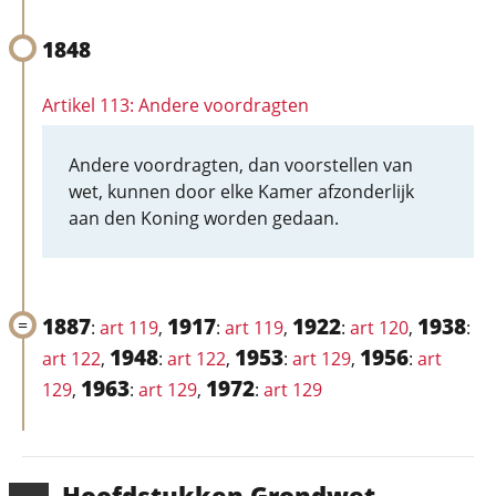
1848
Artikel 113: Andere voordragten
Andere voordragten, dan voorstellen van
wet, kunnen door elke Kamer afzonderlijk
aan den Koning worden gedaan.
1887
1917
1922
1938
:
art 119
,
:
art 119
,
:
art 120
,
:
1948
1953
1956
art 122
,
:
art 122
,
:
art 129
,
:
art
1963
1972
129
,
:
art 129
,
:
art 129
Hoofd­stukken Grondwet