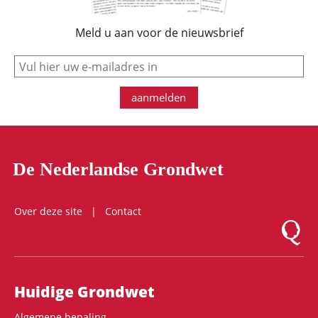
Meld u aan voor de nieuwsbrief
e-mail
aanmelden
De Nederlandse Grondwet
Over deze site
Contact
Logo Mon
Hoofdnavigatie
Huidige Grondwet
Algemene bepaling