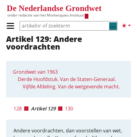
Overslaan en naar de inhoud gaan
De Nederlandse Grondwet
onder redactie van het
Montesquieu Instituut
Zoeken
Lichte
Primair menu tonen/verbergen
Artikel 129: Andere
Hoofdnavigatie
voordrachten
Grondwet van 1963
Derde Hoofdstuk. Van de Staten-Generaal.
Vijfde Afdeling. Van de wetgevende macht.
128
Artikel 129
130
Andere voordrachten, dan voorstellen van wet,