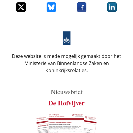
Deel dit item op X
Deel dit item op Bluesky
Deel dit item op Faceboo
Deel dit it
Deze website is mede mogelijk gemaakt door het
Ministerie van Binnenlandse Zaken en
Koninkrijksrelaties.
Nieuwsbrief
De Hofvijver