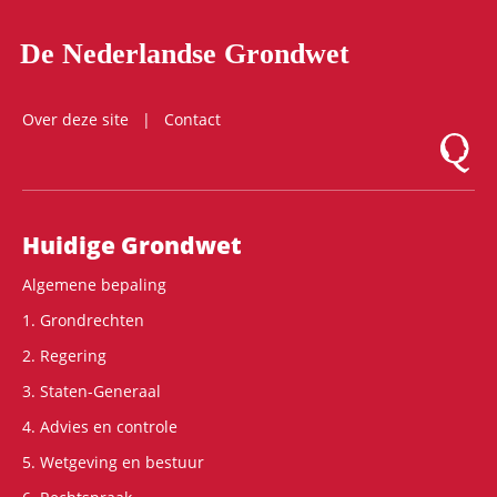
De Nederlandse Grondwet
Over deze site
Contact
Logo Mon
Hoofdnavigatie
Huidige Grondwet
Algemene bepaling
1. Grondrechten
2. Regering
3. Staten-Generaal
4. Advies en controle
5. Wetgeving en bestuur