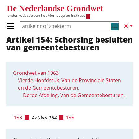
Overslaan en naar de inhoud gaan
De Nederlandse Grondwet
onder redactie van het
Montesquieu Instituut
Zoeken
Lichte
Primair menu tonen/verbergen
Artikel 154: Schorsing besluiten
Hoofdnavigatie
van gemeentebesturen
Grondwet van 1963
Vierde Hoofdstuk. Van de Provinciale Staten
en de Gemeentebesturen.
Derde Afdeling. Van de Gemeentebesturen.
153
Artikel 154
155