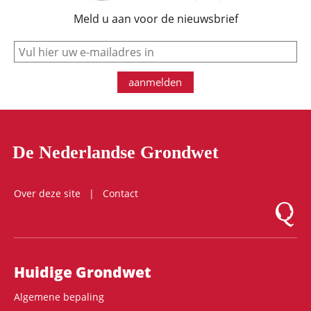
Meld u aan voor de nieuwsbrief
e-mail
aanmelden
De Nederlandse Grondwet
Over deze site
Contact
Logo Mon
Hoofdnavigatie
Huidige Grondwet
Algemene bepaling