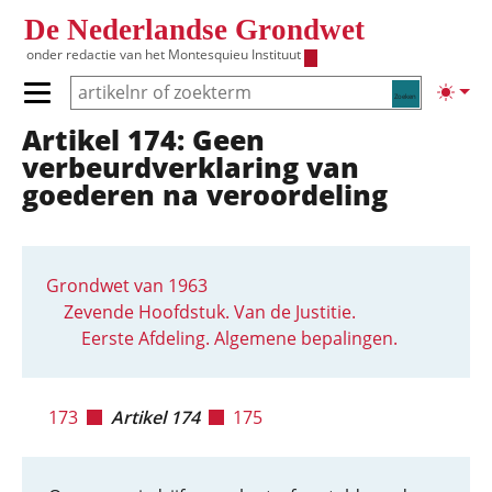
Overslaan en naar de inhoud gaan
De Nederlandse Grondwet
onder redactie van het
Montesquieu Instituut
Zoeken
Lichte
Primair menu tonen/verbergen
Artikel 174: Geen
Hoofdnavigatie
verbeurdverklaring van
goederen na veroordeling
Grondwet van 1963
Zevende Hoofdstuk. Van de Justitie.
Eerste Afdeling. Algemene bepalingen.
173
Artikel 174
175