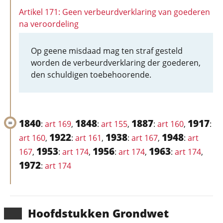
Artikel 171: Geen verbeurdverklaring van goederen
na veroordeling
Op geene misdaad mag ten straf gesteld
worden de verbeurdverklaring der goederen,
den schuldigen toebehoorende.
1840
1848
1887
1917
:
art 169
,
:
art 155
,
:
art 160
,
:
1922
1938
1948
art 160
,
:
art 161
,
:
art 167
,
:
art
1953
1956
1963
167
,
:
art 174
,
:
art 174
,
:
art 174
,
1972
:
art 174
Hoofd­stukken Grondwet