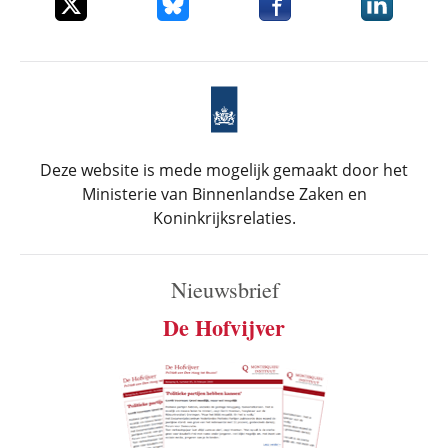
Deel dit item op X
Deel dit item op Bluesky
Deel dit item op Faceboo
Deel dit it
Deze website is mede mogelijk gemaakt door het
Ministerie van Binnenlandse Zaken en
Koninkrijksrelaties.
Nieuwsbrief
De Hofvijver